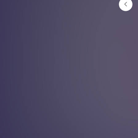
यसकारण सम्झिन सक्दैन
मस्तिष्कले सबै कुरा
अनलाइनखबर
२०८१ मंसिर १६ गते १२:०८