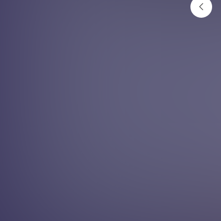
नुहाए पछि के नगर्ने ?
अनलाइनखबर
२०८२ असार १८ गते १३:०४