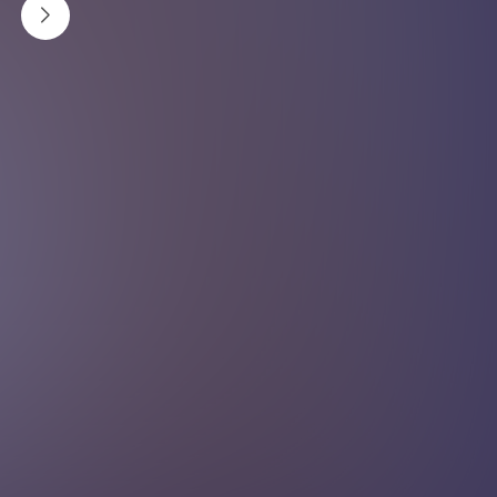
नुहाए पछि तौलियाले बल लगाएर रगडेर शरीर पुछ्न हुँदैन । यसले
छालाको माथिल्लो पत्रलाई क्षति गर्न सक्छ । रुखो पनि हुनसक्छ ।