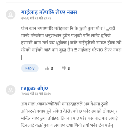
गाईलाइ मरेपछि रोएर नबस
२०७६ भदौ १३ गते १३:२२
घाँस खान नपाएपछि मरीहल्छा नि के ठुलो कुरा भो र ! ,,,यहाँ
मान्छे मरेकोमा अनुसन्धान हुदैन पशुको पछि लागेर दुनियाँ
हसाउने काम गर्छ यार थुईक्क | कति गाईगुज्रेको समाज होला त्यो
मरेको गाईको जति पनि बुद्धि छैन !!! गाईलाइ मरेपछि रोएर नबस
|
Reply
3
3
ragas ahjo
२०७६ भदौ १३ गते १३:१०
अब माता /बाबा/ज्योतिषी भनाउदाहरुले अब देशमा ठुलो
अनिस्ठ/रक्त्ताप हुने संकेत देखिएको छ भनेर ढ्यांग्रो ठोक्छन् र
मन्दिर गएर ढुंगा ढोग्नेहरु तिनका पाउ परेर यस बाट पार लगाई
दिनलाई यज्ञ/ पुराण लगाएर दशा थियो तर्यो भनेर दंग पर्छन्।