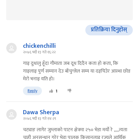
प्रतिक्रिया दिनुहोस्
chickenchilli
२०७६ भदौ १३ गते १६:२२
गाइ दुधालु हूँदा गौमाता जब दूध दिदैन कता हो कता, कि
गाइलाइ पुर्ण सम्मान देउ बाँचुन्जेल सम्म या दइचिउेर आस्था छोड
मेरो भनाइ यति हो।
Reply
1
Dawa Sherpa
२०७६ भदौ १३ गते १४:२९
चट्याङ लागेर जुम्लाको पाटन क्षेत्रमा २५० भेडा मर्यो रे ,,,,त्यता
चाही अनुसन्धान गरेर भेडा पालक किसानलाइ रज्यले आर्थिक