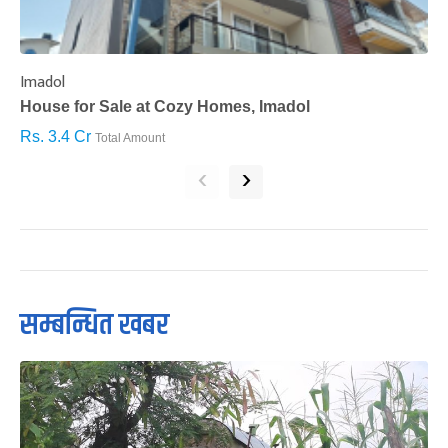
Imadol
B
House for Sale at Cozy Homes, Imadol
B
Rs. 3.4 Cr
R
Total Amount
‹
›
सम्बन्धित खबर