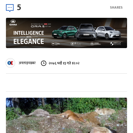
5
SHARES
अनलाइनखबर
२०७६ भदौ १३ गते १२:०२