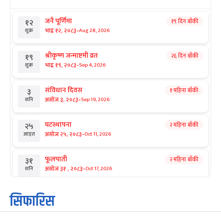
जनै पूर्णिमा
१९ दिन बाँकी
१२
-
भाद्र १२, २०८३
Aug 28, 2026
शुक्र
श्रीकृष्ण जन्माष्टमी व्रत
२६ दिन बाँकी
१९
-
भाद्र १९, २०८३
Sep 4, 2026
शुक्र
संविधान दिवस
१ महिना बाँकी
३
-
असोज ३, २०८३
Sep 19, 2026
शनि
घटस्थापना
२ महिना बाँकी
२५
-
असोज २५, २०८३
Oct 11, 2026
आइत
फूलपाती
२ महिना बाँकी
३१
-
असोज ३१ , २०८३
Oct 17, 2026
शनि
कार्तिक सङ्क्रान्ति
२ महिना बाँकी
१
सिफारिस
-
कार्तिक १, २०८३
Oct 18, 2026
आइत