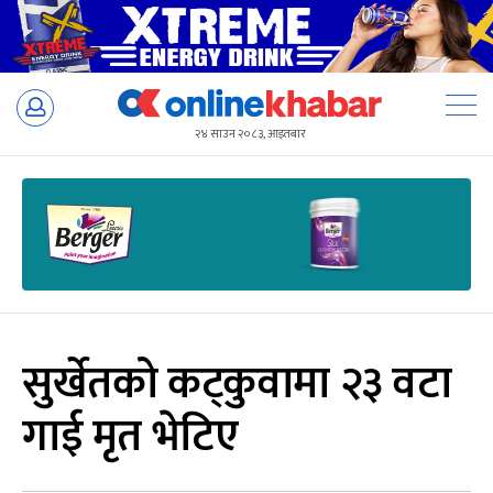
Skip
to
२४ साउन २०८३, आइतबार
content
सुर्खेतको कट्कुवामा २३ वटा
गाई मृत भेटिए