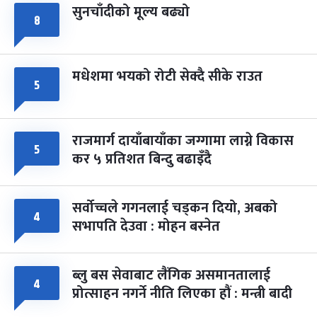
सुनचाँदीको मूल्य बढ्यो
८
मधेशमा भयको रोटी सेक्दै सीके राउत
५
राजमार्ग दायाँबायाँका जग्गामा लाग्ने विकास
५
कर ५ प्रतिशत बिन्दु बढाइँदै
सर्वोच्चले गगनलाई चड्कन दियो, अबको
४
सभापति देउवा : मोहन बस्नेत
ब्लु बस सेवाबाट लैंगिक असमानतालाई
४
प्रोत्साहन नगर्ने नीति लिएका हौं : मन्त्री बादी