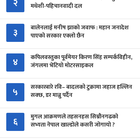
२
मधेशी-पहिचानवादी दल
बालेनलाई मनीष झाको जवाफ : महान जनादेश
३
पाएको सरकार एक्लो छैन
कपिलवस्तुका पूर्वमेयर किरण सिंह सम्पर्कविहीन,
४
जंगलमा भेटियो मोटरसाइकल
सरकारबारे रवि– बादलको टुक्रामा जहाज हल्लिन
५
सक्छ, डर मान्नु पर्दैन
मुगल आक्रमणले तहसनहस सिम्रौनगढको
६
सभ्यता नेपाल खाल्डोले कसरी जोगायो ?