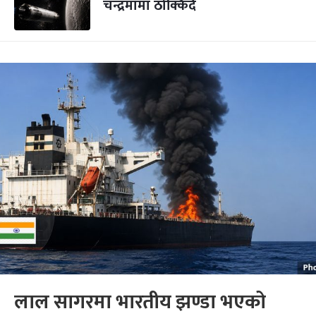
चन्द्रमामा ठोक्किँदै
लाल सागरमा भारतीय झण्डा भएको