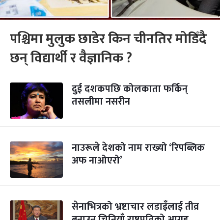
पश्चिमा मुलुक छाडेर किन चीनतिर मोडिँदै
छन् विद्यार्थी र वैज्ञानिक ?
दुई दशकपछि कोलकाता फर्किन्
तसलीमा नसरीन
नाउरूले देशको नाम राख्यो ‘रिपब्लिक
अफ नाओएरो’
सेनाभित्रको भ्रष्टाचार लडाइँलाई तीव्र
बनाउन चिनियाँ राष्ट्रपतिको आग्रह