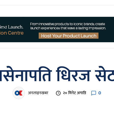
नसेनापति धिरज से
0
अनलाइनखबर
२० मिनेट अगाडि