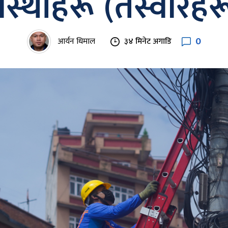
ंस्थाहरू (तस्वीरहर
0
आर्यन धिमाल
३४ मिनेट अगाडि