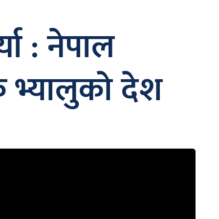
या : नेपाल
क भ्यालुको देश