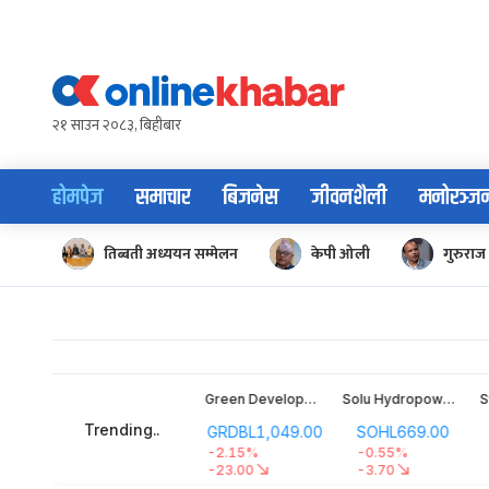
Skip
to
content
२१ साउन २०८३, बिहीबार
होमपेज
समाचार
बिजनेस
जीवनशैली
मनोरञ्ज
तिब्बती अध्ययन सम्मेलन
केपी ओली
गुरुराज 