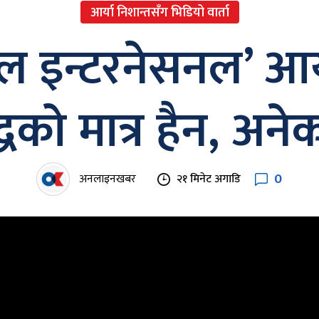
आर्या निशान्तसँग भिडियो वार्ता
ल इन्टरनेसनल’ आर्
धको मात्र हैन, अने
0
अनलाइनखबर
२१ मिनेट अगाडि