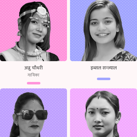
अन्नु चौधरी
इब्सल सन्ज्याल
गायिका