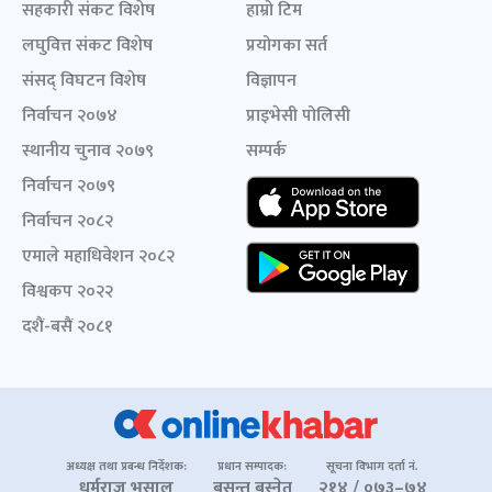
सहकारी संकट विशेष
हाम्रो टिम
लघुवित्त संकट विशेष
प्रयोगका सर्त
संसद् विघटन विशेष
विज्ञापन
निर्वाचन २०७४
प्राइभेसी पोलिसी
स्थानीय चुनाव २०७९
सम्पर्क
निर्वाचन २०७९
निर्वाचन २०८२
एमाले महाधिवेशन २०८२
विश्वकप २०२२
दशैं-बसैं २०८१
अध्यक्ष तथा प्रबन्ध निर्देशक:
प्रधान सम्पादक:
सूचना विभाग दर्ता नं.
धर्मराज भुसाल
बसन्त बस्नेत
२१४ / ०७३–७४