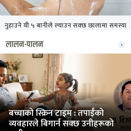
नुहाउने यी ५ बानीले ल्याउन सक्छ छालामा समस्या
लालन-पालन
बच्चाको स्क्रिन टाइम : तपाईंको
व्यवहारले बिगार्न सक्छ उनीहरूको