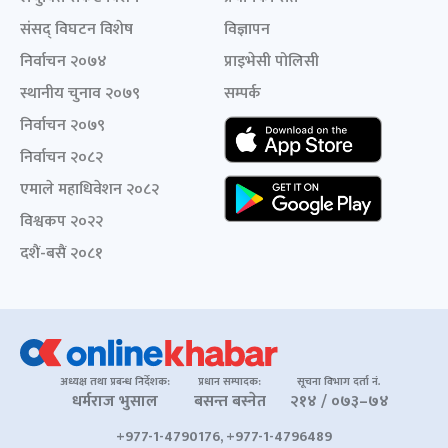
संसद् विघटन विशेष
विज्ञापन
निर्वाचन २०७४
प्राइभेसी पोलिसी
स्थानीय चुनाव २०७९
सम्पर्क
निर्वाचन २०७९
निर्वाचन २०८२
एमाले महाधिवेशन २०८२
विश्वकप २०२२
दशैं-बसैं २०८१
अध्यक्ष तथा प्रबन्ध निर्देशक:
प्रधान सम्पादक:
सूचना विभाग दर्ता नं.
धर्मराज भुसाल
बसन्त बस्नेत
२१४ / ०७३–७४
+977-1-4790176, +977-1-4796489