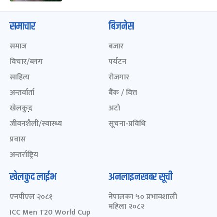
समाचार
बिजनेस
समाज
बजार
विचार/ब्लग
पर्यटन
साहित्य
रोजगार
अन्तर्वार्ता
बैंक / वित्त
खेलकुद़़
अटो
जीवनशैली/स्वास्थ्य
सूचना-प्रविधि
प्रवास
अन्तर्राष्ट्रिय
खेलकुद लाईभ
अनलाइनखबर सूची
एनपीएल २०८१
नेपालका ५० प्रभावशाली
महिला २०८२
ICC Men T20 World Cup