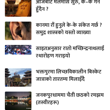
आजबाट मलमास सुरु, के–के गर्न
हुँदैन ?
कानमा रौं हुनुले के-के संकेत गर्छ ?
समुद्र शास्त्रको यस्तो व्याख्या
साइतअनुसार रातो मच्छिन्द्रनाथलाई
रथारोहण गराइयो
भक्तपुरमा लिच्छविकालीन बिस्केट
जात्राको तारतम्य मिलाइँदै
जनकपुरधाममा चैती छठको रमझम
(तस्वीरहरू)