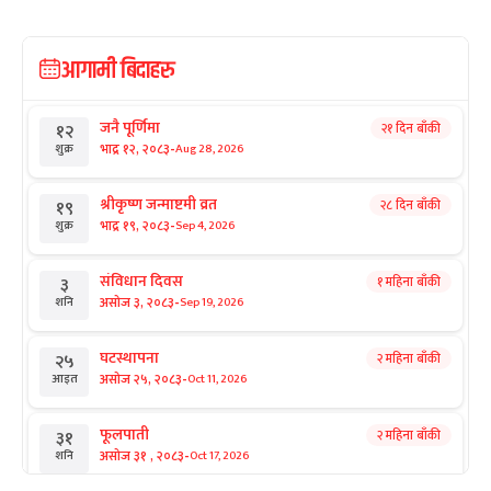
आगामी बिदाहरु
जनै पूर्णिमा
२१ दिन बाँकी
१२
-
भाद्र १२, २०८३
Aug 28, 2026
शुक्र
श्रीकृष्ण जन्माष्टमी व्रत
२८ दिन बाँकी
१९
-
भाद्र १९, २०८३
Sep 4, 2026
शुक्र
संविधान दिवस
१ महिना बाँकी
३
-
असोज ३, २०८३
Sep 19, 2026
शनि
घटस्थापना
२ महिना बाँकी
२५
-
असोज २५, २०८३
Oct 11, 2026
आइत
फूलपाती
२ महिना बाँकी
३१
-
असोज ३१ , २०८३
Oct 17, 2026
शनि