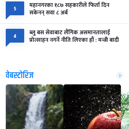
महानगरका १८७ सहकारीले फिर्ता दिन
५
सकेनन् सवा ८ अर्ब
ब्लु बस सेवाबाट लैंगिक असमानतालाई
४
प्रोत्साहन नगर्ने नीति लिएका हौं : मन्त्री बादी
वेबस्टोरिज