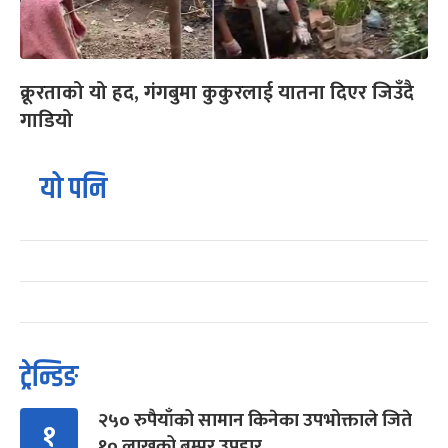
क्रूरताको यो हद, गंगबुमा कुकुरलाई यातना दिएर जिउँदै
गाडियो
यो पनि
ट्रेन्डिङ
२५० रुपैयाँको सामान किनेका उपभोक्ताले जिते
१
१० लाखको बम्पर उपहार