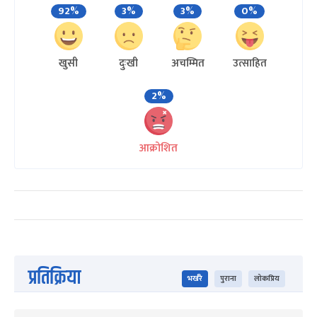
92%
3%
3%
0%
खुसी
दुःखी
अचम्मित
उत्साहित
2%
आक्रोशित
प्रतिक्रिया
भर्खरै
पुराना
लोकप्रिय