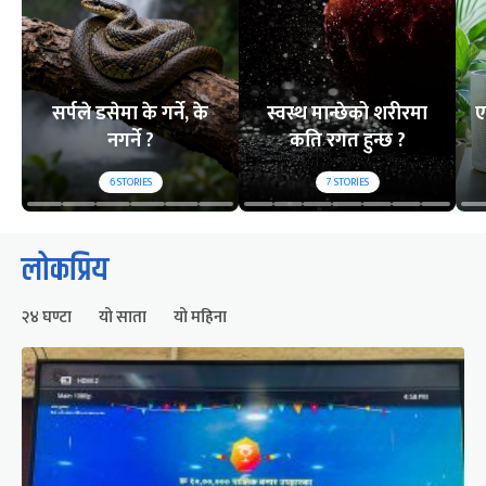
सर्पले डसेमा के गर्ने, के
स्वस्थ मान्छेको शरीरमा
ए
नगर्ने ?
कति रगत हुन्छ ?
6
STORIES
7
STORIES
लोकप्रिय
२४ घण्टा
यो साता
यो महिना