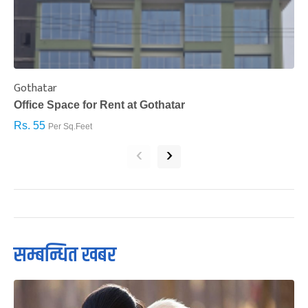
Gothatar
S
Office Space for Rent at Gothatar
H
Rs. 55
R
Per Sq.Feet
‹
›
सम्बन्धित खबर