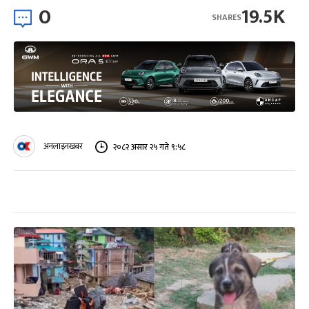
0
19.5K
SHARES
अनलाइनखबर
२०८२ असार २५ गते ९:५८