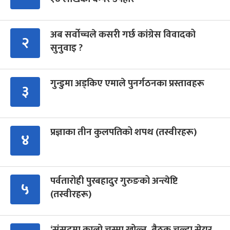
अब सर्वोच्चले कसरी गर्छ कांग्रेस विवादको
२
सुनुवाइ ?
गुन्डुमा अड्किए एमाले पुनर्गठनका प्रस्तावहरू
३
प्रज्ञाका तीन कुलपतिको शपथ (तस्वीरहरू)
४
पर्वतारोही पुरबहादुर गुरुङको अन्त्येष्टि
५
(तस्वीरहरू)
‘संसद्‍मा कालो चस्मा खोल्नू, बैठक चल्दा सेयर