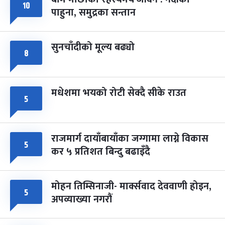
फागुपूर्णिमा
७ महिना बाँकी
८
१०
पाहुना, समुद्रका सन्तान
-
चैत्र ८, २०८३
Mar 22, 2027
सोम
सुनचाँदीको मूल्य बढ्यो
८
मधेशमा भयको रोटी सेक्दै सीके राउत
५
राजमार्ग दायाँबायाँका जग्गामा लाग्ने विकास
५
कर ५ प्रतिशत बिन्दु बढाइँदै
मोहन तिम्सिनाजी- मार्क्सवाद देववाणी होइन,
५
अपव्याख्या नगरौं