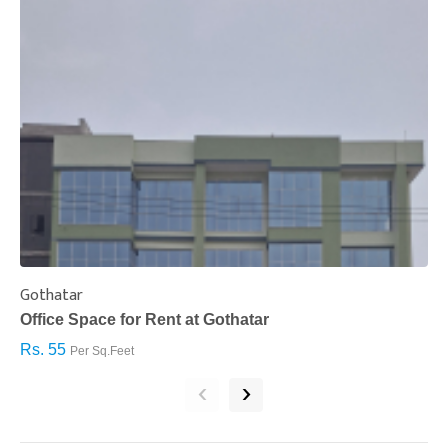
Gothatar
S
Office Space for Rent at Gothatar
H
Rs. 55
R
Per Sq.Feet
‹
›