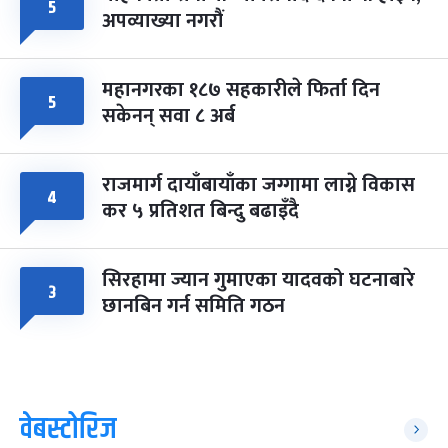
५
अपव्याख्या नगरौं
महानगरका १८७ सहकारीले फिर्ता दिन
५
सकेनन् सवा ८ अर्ब
राजमार्ग दायाँबायाँका जग्गामा लाग्ने विकास
४
कर ५ प्रतिशत बिन्दु बढाइँदै
सिरहामा ज्यान गुमाएका यादवको घटनाबारे
३
छानबिन गर्न समिति गठन
वेबस्टोरिज