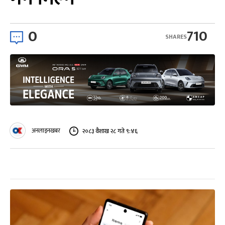
0
710
SHARES
अनलाइनखबर
२०८३ वैशाख २८ गते ९:४६