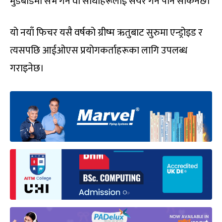
मुडबोर्डमा सेभ गर्न वा साथीहरूलाई सेयर गर्न पनि सकिनेछ।
यो नयाँ फिचर यसै वर्षको ग्रीष्म ऋतुबाट सुरुमा एन्ड्रोइड र
त्यसपछि आईओएस प्रयोगकर्ताहरूका लागि उपलब्ध
गराइनेछ।