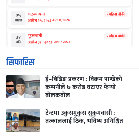
घटस्थापना
२ महिना बाँकी
२५
-
असोज २५, २०८३
Oct 11, 2026
आइत
फूलपाती
२ महिना बाँकी
३१
-
असोज ३१ , २०८३
Oct 17, 2026
शनि
कार्तिक सङ्क्रान्ति
२ महिना बाँकी
१
सिफारिस
-
कार्तिक १, २०८३
Oct 18, 2026
आइत
ई–बिडिङ प्रकरण : विक्रम पाण्डेको
महानवमी
२ महिना बाँकी
३
-
कम्पनीले ७ करोड घटाएर फेर्‍यो
कार्तिक ३, २०८३
Oct 20, 2026
मंगल
बोलकबोल
विजयादशमी
२ महिना बाँकी
४
-
कार्तिक ४, २०८३
Oct 21, 2026
बुध
टेन्टमा उकुसमुकुस सुकुमवासी :
तत्काललाई ठिक, भविष्य अनिश्चित
पापा‌ङ्कुशा एकादशी व्रत
२ महिना बाँकी
५
-
कार्तिक ५, २०८३
Oct 22, 2026
बिहि