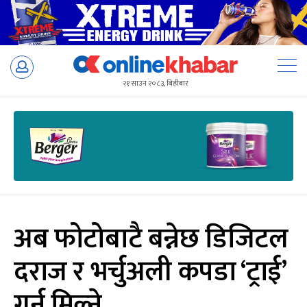
Skip
to
२१ साउन २०८३, बिहीबार
content
अब फोटोबाटै बन्नेछ डिजिटल
दराज र भर्चुअली कपडा ‘ट्राई’
गर्न मिल्ने