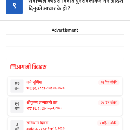
सर्वोच्चले कांग्रेस विवाद पुनरावलोकन गर्न आदेश
९
दिनुको आधार के हो ?
Advertisment
आगामी बिदाहरु
जनै पूर्णिमा
२२ दिन बाँकी
१२
-
भाद्र १२, २०८३
Aug 28, 2026
शुक्र
श्रीकृष्ण जन्माष्टमी व्रत
२९ दिन बाँकी
१९
-
भाद्र १९, २०८३
Sep 4, 2026
शुक्र
संविधान दिवस
१ महिना बाँकी
३
-
असोज ३, २०८३
Sep 19, 2026
शनि