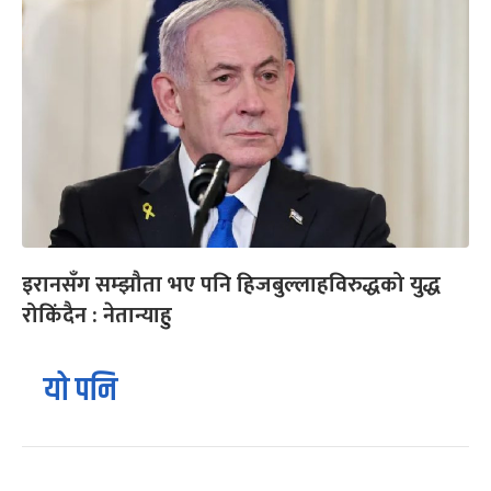
इरानसँग सम्झौता भए पनि हिजबुल्लाहविरुद्धको युद्ध
रोकिंदैन : नेतान्याहु
यो पनि