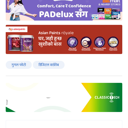
गुगल फोटो
डिजिटल वार्डरोब