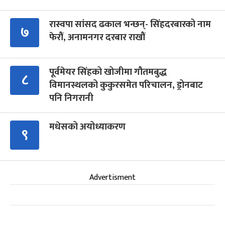
रास्वपा सांसद ढकाल भन्छन्- सिंहदरबारको नाम
७
फेरौं, अनामनगर दरबार राखौं
पूर्वमेयर सिंहको खोजीमा गौतमबुद्ध
८
विमानस्थलको कुकुरसमेत परिचालन, ड्रोनबाट
पनि निगरानी
मधेसको अयोध्याकरण
९
Advertisment