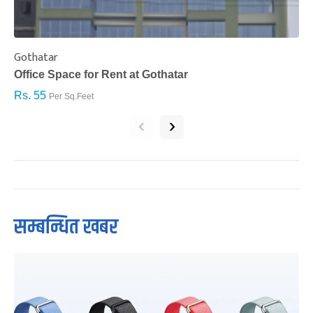
Gothatar
S
Office Space for Rent at Gothatar
H
Rs. 55
R
Per Sq.Feet
‹
›
सम्बन्धित खबर