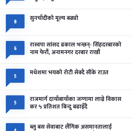
सुनचाँदीको मूल्य बढ्यो
८
रास्वपा सांसद ढकाल भन्छन्- सिंहदरबारको
६
नाम फेरौं, अनामनगर दरबार राखौं
मधेशमा भयको रोटी सेक्दै सीके राउत
५
राजमार्ग दायाँबायाँका जग्गामा लाग्ने विकास
५
कर ५ प्रतिशत बिन्दु बढाइँदै
ब्लु बस सेवाबाट लैंगिक असमानतालाई
४