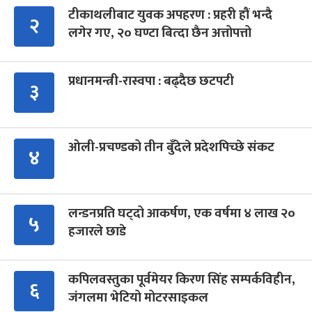
टीकाथलीबाट युवक अपहरण : प्रहरी हौं भन्दै
२
लगेर गए, २० घण्टा बित्दा छैन अत्तोपत्तो
प्रधानमन्त्री-रास्वपा : बढ्दैछ छटपटी
३
ओली-प्रचण्डको तीन बुँदेले प्रदेशपिच्छे संकट
४
लन्डनप्रति घट्दो आकर्षण, एक वर्षमा ४ लाख २०
५
हजारले छाडे
कपिलवस्तुका पूर्वमेयर किरण सिंह सम्पर्कविहीन,
६
जंगलमा भेटियो मोटरसाइकल