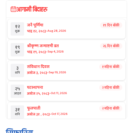
आगामी बिदाहरु
जनै पूर्णिमा
१९ दिन बाँकी
१२
-
भाद्र १२, २०८३
Aug 28, 2026
शुक्र
श्रीकृष्ण जन्माष्टमी व्रत
२६ दिन बाँकी
१९
-
भाद्र १९, २०८३
Sep 4, 2026
शुक्र
संविधान दिवस
१ महिना बाँकी
३
-
असोज ३, २०८३
Sep 19, 2026
शनि
घटस्थापना
२ महिना बाँकी
२५
-
असोज २५, २०८३
Oct 11, 2026
आइत
फूलपाती
२ महिना बाँकी
३१
-
असोज ३१ , २०८३
Oct 17, 2026
शनि
कार्तिक सङ्क्रान्ति
२ महिना बाँकी
१