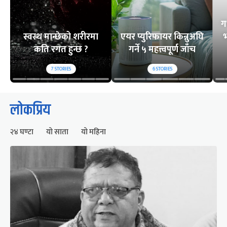
ग
स्वस्थ मान्छेको शरीरमा
एयर प्युरिफायर किन्नुअघि
भ
कति रगत हुन्छ ?
गर्ने ५ महत्त्वपूर्ण जाँच
7
STORIES
6
STORIES
लोकप्रिय
२४ घण्टा
यो साता
यो महिना