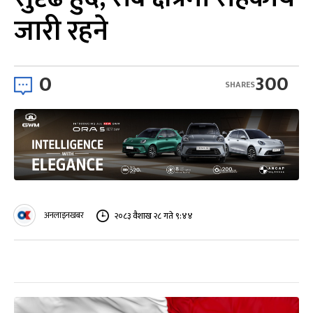
जारी रहने
0
300
SHARES
अनलाइनखबर
२०८३ वैशाख २८ गते ९:४४