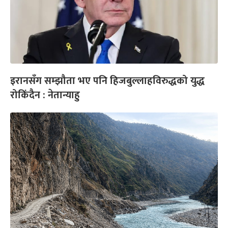
इरानसँग सम्झौता भए पनि हिजबुल्लाहविरुद्धको युद्ध
रोकिंदैन : नेतान्याहु