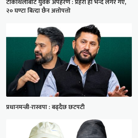
टीकाथलीबाट युवक अपहरण : प्रहरी हौं भन्दै लगेर गए,
२० घण्टा बित्दा छैन अत्तोपत्तो
प्रधानमन्त्री-रास्वपा : बढ्दैछ छटपटी