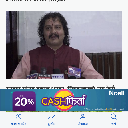
रास्वपा सांसद ढकाल भन्छन्- सिंहदरबारको नाम फेरौं,
अनामनगर दरबार राखौं
ताजा अपडेट
ट्रेन्डिङ
प्रोफाइल
सर्च