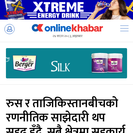
Skip
to
२४ साउन २०८३, आइतबार
content
रुस र ताजिकिस्तानबीचको
रणनीतिक साझेदारी थप
सुदृढ हुँदै, सबै क्षेत्रमा सहकार्य