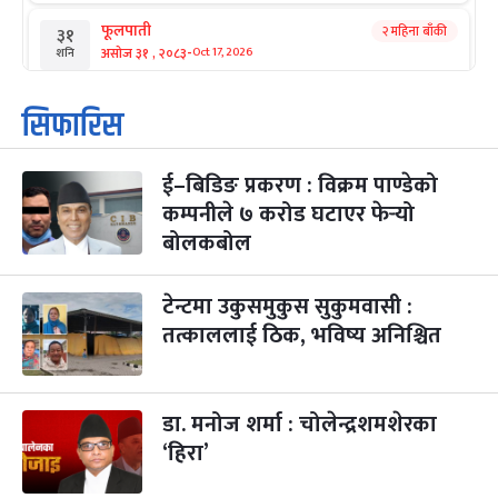
फूलपाती
२ महिना बाँकी
३१
-
असोज ३१ , २०८३
Oct 17, 2026
शनि
कार्तिक सङ्क्रान्ति
२ महिना बाँकी
१
सिफारिस
-
कार्तिक १, २०८३
Oct 18, 2026
आइत
ई–बिडिङ प्रकरण : विक्रम पाण्डेको
महानवमी
२ महिना बाँकी
३
-
कम्पनीले ७ करोड घटाएर फेर्‍यो
कार्तिक ३, २०८३
Oct 20, 2026
मंगल
बोलकबोल
विजयादशमी
२ महिना बाँकी
४
-
कार्तिक ४, २०८३
Oct 21, 2026
बुध
टेन्टमा उकुसमुकुस सुकुमवासी :
तत्काललाई ठिक, भविष्य अनिश्चित
पापा‌ङ्कुशा एकादशी व्रत
२ महिना बाँकी
५
-
कार्तिक ५, २०८३
Oct 22, 2026
बिहि
डा. मनोज शर्मा : चोलेन्द्रशमशेरका
कुकुर तिहार
३ महिना बाँकी
२२
-
कार्तिक २२, २०८३
Nov 8, 2026
आइत
‘हिरा’
गाई पूजा