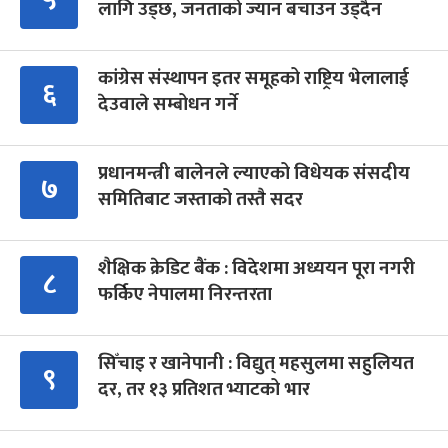
लागि उड्छ, जनताको ज्यान बचाउन उड्दैन
कांग्रेस संस्थापन इतर समूहको राष्ट्रिय भेलालाई
६
देउवाले सम्बोधन गर्ने
प्रधानमन्त्री बालेनले ल्याएको विधेयक संसदीय
७
समितिबाट जस्ताको तस्तै सदर
शैक्षिक क्रेडिट बैंक : विदेशमा अध्ययन पूरा नगरी
८
फर्किए नेपालमा निरन्तरता
सिँचाइ र खानेपानी : विद्युत् महसुलमा सहुलियत
९
दर, तर १३ प्रतिशत भ्याटको भार