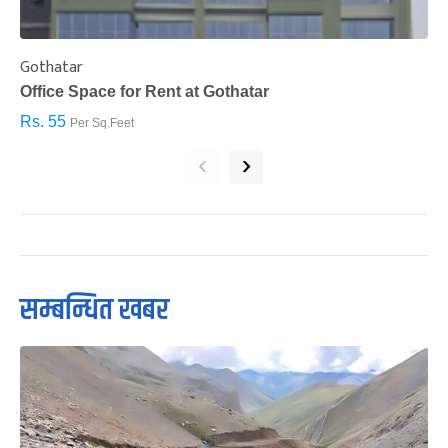
Gothatar
S
Office Space for Rent at Gothatar
H
Rs. 55
R
Per Sq.Feet
‹
›
सम्बन्धित खबर