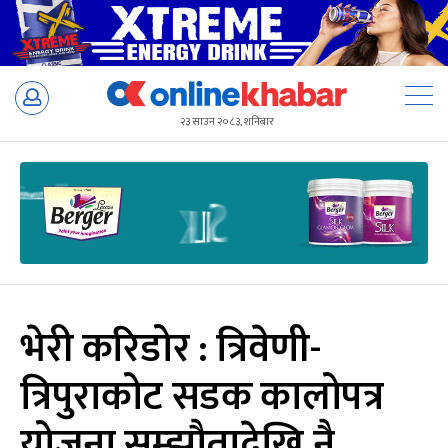
Skip
to
२३ साउन २०८३, शनिबार
content
भेरी करिडोर : त्रिवेणी-
त्रिपुराकोट सडक कालोपत्र
योजना सम्झौतादेखि नै