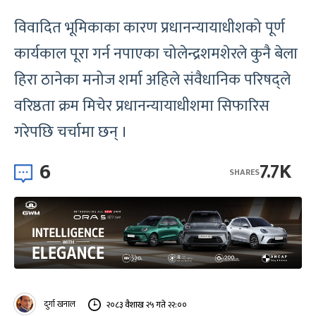
विवादित भूमिकाका कारण प्रधानन्यायाधीशको पूर्ण
कार्यकाल पूरा गर्न नपाएका चोलेन्द्रशमशेरले कुनै बेला
हिरा ठानेका मनोज शर्मा अहिले संवैधानिक परिषद्ले
वरिष्ठता क्रम मिचेर प्रधानन्यायाधीशमा सिफारिस
गरेपछि चर्चामा छन् ।
6
7.7K
SHARES
दुर्गा खनाल
२०८३ वैशाख २५ गते २२:००