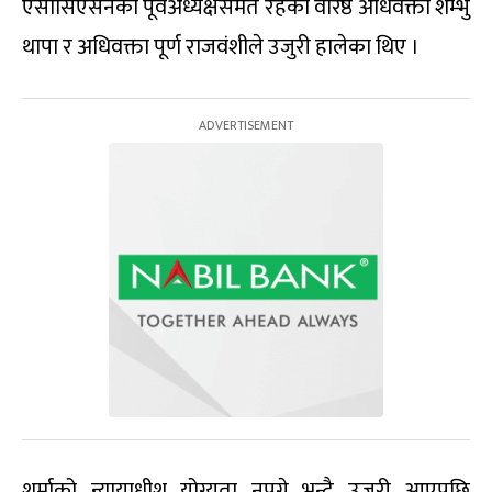
एसोसिएसनका पूर्वअध्यक्षसमेत रहेका वरिष्ठ अधिवक्ता शम्भु
थापा र अधिवक्ता पूर्ण राजवंशीले उजुरी हालेका थिए ।
शर्माको न्यायाधीश योग्यता नपुग्ने भन्दै उजुरी आएपछि