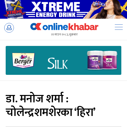
Skip
to
२२ साउन २०८३, शुक्रबार
content
डा. मनोज शर्मा :
चोलेन्द्रशमशेरका ‘हिरा’