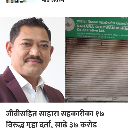
बोर्ड सदस्य
जीबीसहित साहारा सहकारीका १७
विरुद्ध मुद्दा दर्ता, साढे ३७ करोड