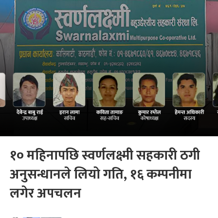
१० महिनापछि स्वर्णलक्ष्मी सहकारी ठगी
अनुसन्धानले लियो गति, १६ कम्पनीमा
लगेर अपचलन