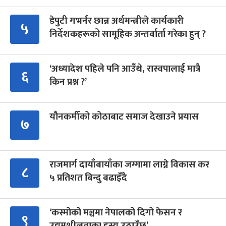
डेपुटी गभर्नर छान्न अर्थमन्त्रीले कार्यकारी
५
निर्देशकहरूको सामूहिक अन्तर्वार्ता गरेका हुन् ?
‘अध्यादेश पहिले पनि आउँथे, रास्वपालाई मात्रै
६
किन प्रश्न ?’
यौनकर्मीको कोठाबाट समाज देखाउने प्रयास
७
राजमार्ग दायाँबायाँका जग्गामा लाग्ने विकास कर
८
५ प्रतिशत बिन्दु बढाइँदै
‘कस्मोको मञ्चमा नेपालको दिगो फेसन र
९
उद्यमशीलताका इस्यु उठाउँछु’