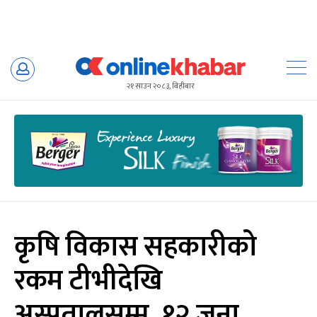
Skip
to
२१ साउन २०८३, बिहीबार
content
कृषि विकास सहकारीको
रकम टीभीदेखि
अस्पतालसम्म, १२ जना