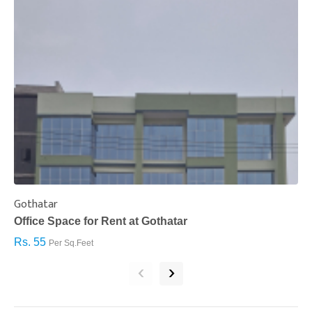
Gothatar
S
Office Space for Rent at Gothatar
H
Rs. 55
R
Per Sq.Feet
‹
›