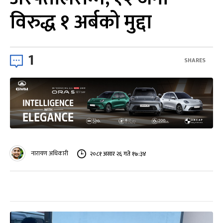
विरुद्ध १ अर्बको मुद्दा
1
SHARES
नारायण अधिकारी
२०८१ असार २६ गते १७:३४