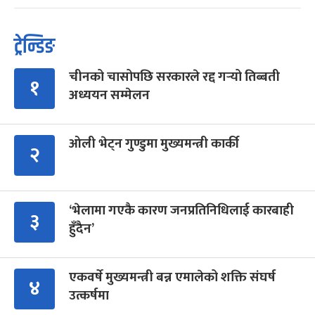
ट्रेन्डिङ
चीनको चासोपछि सरकारले रद्द गर्‍यो तिब्बती
१
अध्ययन सम्मेलन
ओली भेट्न गुण्डुमा मुख्यमन्त्री कार्की
२
‘भेलामा गएकै कारण जनप्रतिनिधिलाई कारबाही
३
हुँदैन’
एकवर्षे मुख्यमन्त्री बन्न एमालेको शक्ति संघर्ष
४
उत्कर्षमा