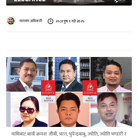
नारायण अधिकारी
२०८१ पुष ९ गते २१:२५
माथिबाट बायाँ क्रमशः जीबी, भरत, भुपेन्द्रबाबु, ज्योति, ज्योति भण्डारी र