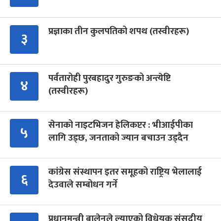
प्रज्ञाका तीन कुलपतिको शपथ (तस्वीरहरू)
३
पर्वतारोही पुरबहादुर गुरुङको अन्त्येष्टि
४
(तस्वीरहरू)
सेनाको नाइटभिजन हेलिकप्टर : भीआईपीका
५
लागि उड्छ, जनताको ज्यान बचाउन उड्दैन
कांग्रेस संस्थापन इतर समूहको राष्ट्रिय भेलालाई
६
देउवाले सम्बोधन गर्ने
प्रधानमन्त्री बालेनले ल्याएको विधेयक संसदीय