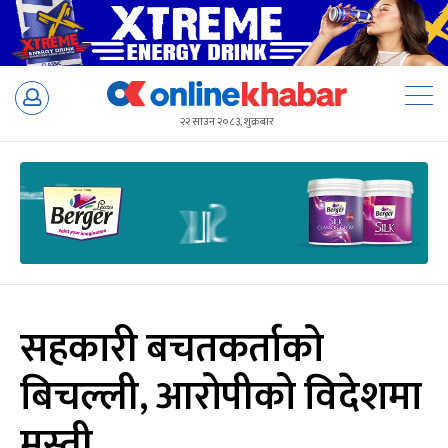
Skip
to
२२ साउन २०८३, शुक्रबार
content
सहकारी बचतकर्ताको
बिचल्ली, आरोपीको विदेशमा
मस्ती