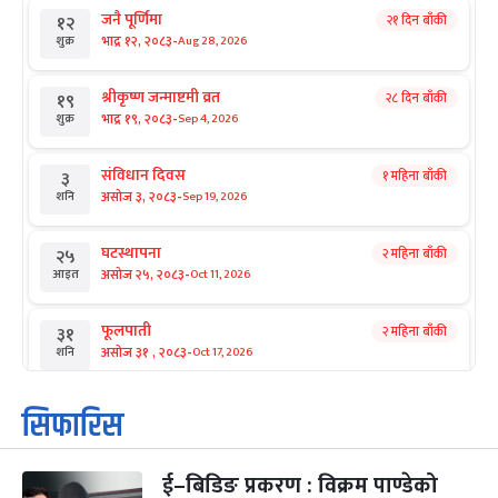
जनै पूर्णिमा
२१ दिन बाँकी
१२
-
भाद्र १२, २०८३
Aug 28, 2026
शुक्र
श्रीकृष्ण जन्माष्टमी व्रत
२८ दिन बाँकी
१९
-
भाद्र १९, २०८३
Sep 4, 2026
शुक्र
संविधान दिवस
१ महिना बाँकी
३
-
असोज ३, २०८३
Sep 19, 2026
शनि
घटस्थापना
२ महिना बाँकी
२५
-
असोज २५, २०८३
Oct 11, 2026
आइत
फूलपाती
२ महिना बाँकी
३१
-
असोज ३१ , २०८३
Oct 17, 2026
शनि
कार्तिक सङ्क्रान्ति
२ महिना बाँकी
१
सिफारिस
-
कार्तिक १, २०८३
Oct 18, 2026
आइत
ई–बिडिङ प्रकरण : विक्रम पाण्डेको
महानवमी
२ महिना बाँकी
३