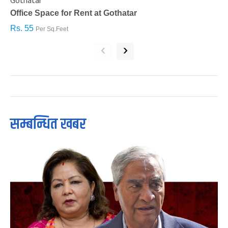
Gothatar
S
Office Space for Rent at Gothatar
H
Rs. 55
R
Per Sq.Feet
‹
›
सम्बन्धित खबर