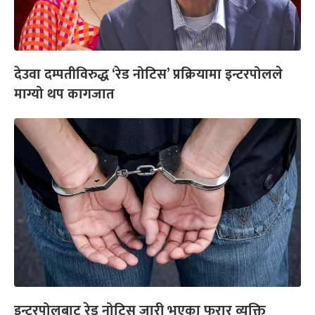
देउवा दम्पतीविरुद्ध ‘रेड नोटिस’ प्रक्रियामा इन्टरपोलले
माग्यो थप कागजात
इन्टरपोलबाट रेड नोटिस जारी भएका फरार व्यक्ति