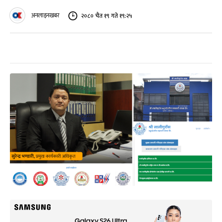
अनलाइनखबर
२०८० चैत १९ गते १९:२५