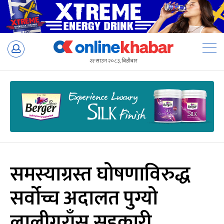
Skip
to
२१ साउन २०८३, बिहीबार
content
समस्याग्रस्त घोषणाविरुद्ध
सर्वोच्च अदालत पुग्यो
लालीगुराँस सहकारी