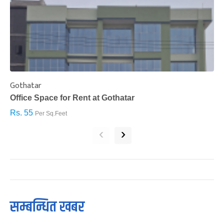
Gothatar
S
Office Space for Rent at Gothatar
H
Rs. 55
R
Per Sq.Feet
‹
›
सम्बन्धित खबर