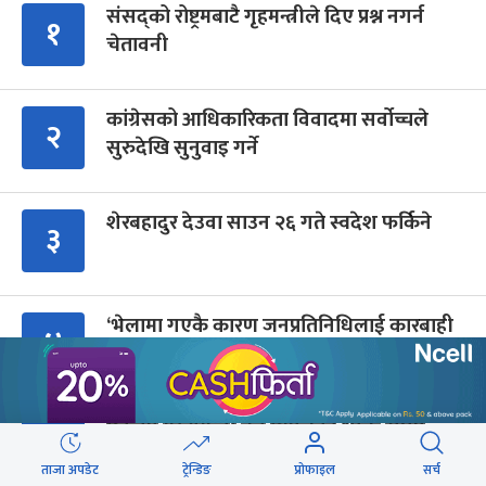
संसद्को रोष्ट्रमबाटै गृहमन्त्रीले दिए प्रश्न नगर्न
१
चेतावनी
कांग्रेसको आधिकारिकता विवादमा सर्वोच्चले
२
सुरुदेखि सुनुवाइ गर्ने
शेरबहादुर देउवा साउन २६ गते स्वदेश फर्किने
३
‘भेलामा गएकै कारण जनप्रतिनिधिलाई कारबाही
४
हुँदैन’
एकवर्षे मुख्यमन्त्री बन्न एमालेको शक्ति संघर्ष
५
उत्कर्षमा
ताजा अपडेट
ट्रेन्डिङ
प्रोफाइल
सर्च