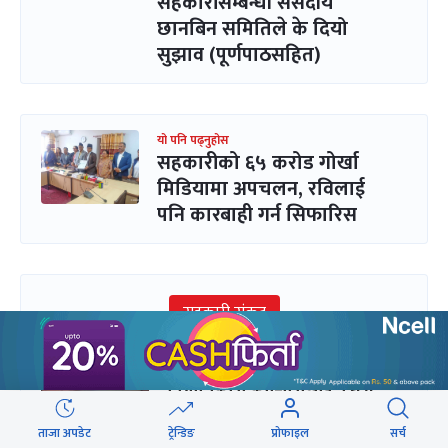
सहकारीसम्बन्धी संसदीय
छानबिन समितिले के दियो
सुझाव (पूर्णपाठसहित)
यो पनि पढ्नुहोस
सहकारीको ६५ करोड गोर्खा
मिडियामा अपचलन, रविलाई
पनि कारबाही गर्न सिफारिस
सहकारी संकट
सहकारी हिनामिना लुकाउन
नियमनकारी कर्मचारीलाई नै घुस
ताजा अपडेट
ट्रेन्डिङ
प्रोफाइल
सर्च