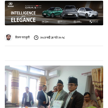
विजय पराजुली
२०८१ भदौ ३१ गते २०:५८