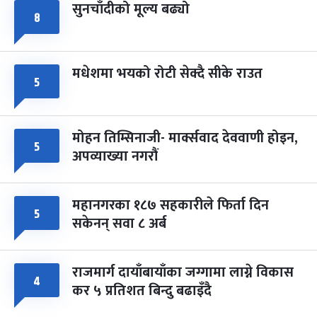
सुनचाँदीको मूल्य बढ्यो
८
मधेशमा भयको रोटी सेक्दै सीके राउत
५
मोहन तिम्सिनाजी- मार्क्सवाद देववाणी होइन,
५
अपव्याख्या नगरौं
महानगरका १८७ सहकारीले फिर्ता दिन
५
सकेनन् सवा ८ अर्ब
राजमार्ग दायाँबायाँका जग्गामा लाग्ने विकास
४
कर ५ प्रतिशत बिन्दु बढाइँदै