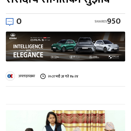
0
950
SHARES
अनलाइनखबर
२०८१ भदौ ३१ गते १७:२४