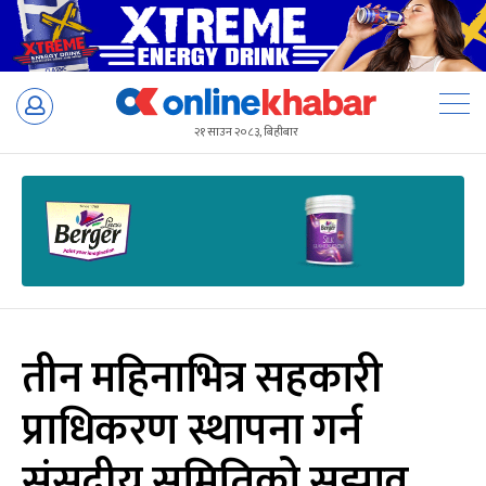
Skip
to
२१ साउन २०८३, बिहीबार
content
तीन महिनाभित्र सहकारी
प्राधिकरण स्थापना गर्न
संसदीय समितिको सुझाव