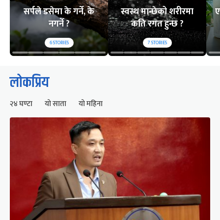
सर्पले डसेमा के गर्ने, के
स्वस्थ मान्छेको शरीरमा
ए
नगर्ने ?
कति रगत हुन्छ ?
6
STORIES
7
STORIES
लोकप्रिय
२४ घण्टा
यो साता
यो महिना