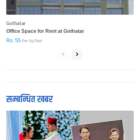
Gothatar
S
Office Space for Rent at Gothatar
H
Rs. 55
R
Per Sq.Feet
‹
›
सम्बन्धित खबर