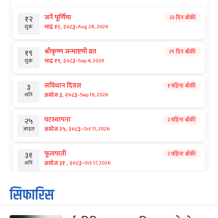
जनै पूर्णिमा
२२ दिन बाँकी
१२
-
भाद्र १२, २०८३
Aug 28, 2026
शुक्र
श्रीकृष्ण जन्माष्टमी व्रत
२९ दिन बाँकी
१९
-
भाद्र १९, २०८३
Sep 4, 2026
शुक्र
संविधान दिवस
१ महिना बाँकी
३
-
असोज ३, २०८३
Sep 19, 2026
शनि
घटस्थापना
२ महिना बाँकी
२५
-
असोज २५, २०८३
Oct 11, 2026
आइत
फूलपाती
२ महिना बाँकी
३१
-
असोज ३१ , २०८३
Oct 17, 2026
शनि
कार्तिक सङ्क्रान्ति
२ महिना बाँकी
१
सिफारिस
-
कार्तिक १, २०८३
Oct 18, 2026
आइत