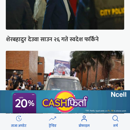
शेरबहादुर देउवा साउन २६ गते स्वदेश फर्किने
ताजा अपडेट
ट्रेन्डिङ
प्रोफाइल
सर्च