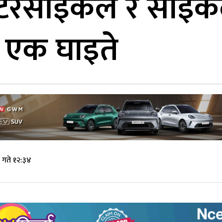
मोटरसाइकल र साइक
, एक घाइते
 गते १२:३४