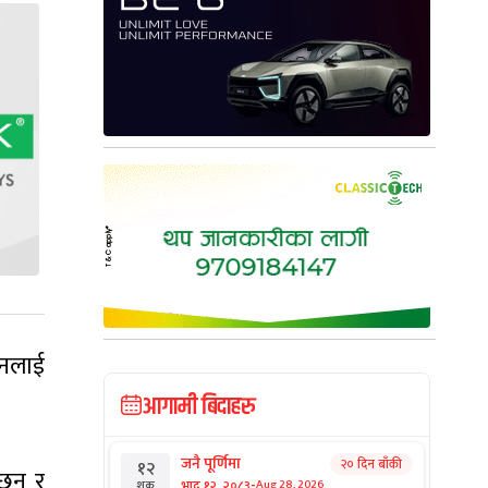
उनलाई
आगामी बिदाहरु
जनै पूर्णिमा
२० दिन बाँकी
१२
छन् र
-
भाद्र १२, २०८३
Aug 28, 2026
शुक्र