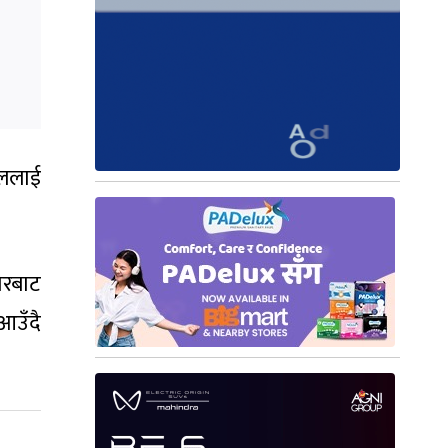
कललाई
ोरबाट
आउँदै