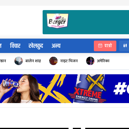
न
विचार
खेलकुद
अन्य
पात्रो
िष्ठान
बालेन शाह
नाइट भिजन
अमेरिका