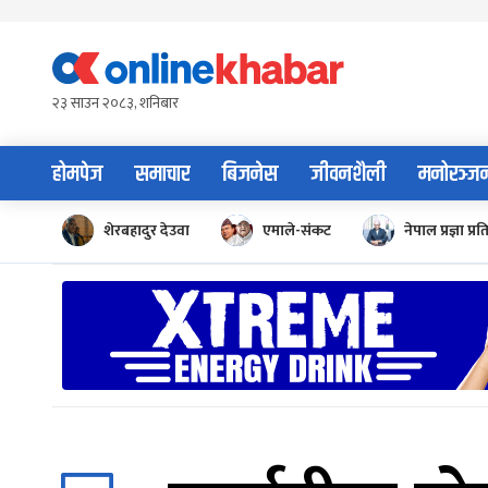
Skip
to
content
२३ साउन २०८३, शनिबार
होमपेज
समाचार
बिजनेस
जीवनशैली
मनोरञ्ज
शेरबहादुर देउवा
एमाले-संकट
नेपाल प्रज्ञा प्रत