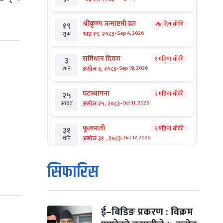
श्रीकृष्ण जन्माष्टमी व्रत
२७ दिन बाँकी
१९
-
भाद्र १९, २०८३
Sep 4, 2026
शुक्र
संविधान दिवस
१ महिना बाँकी
३
-
असोज ३, २०८३
Sep 19, 2026
शनि
घटस्थापना
२ महिना बाँकी
२५
-
असोज २५, २०८३
Oct 11, 2026
आइत
फूलपाती
२ महिना बाँकी
३१
-
असोज ३१ , २०८३
Oct 17, 2026
शनि
कार्तिक सङ्क्रान्ति
२ महिना बाँकी
१
सिफारिस
-
कार्तिक १, २०८३
Oct 18, 2026
आइत
महानवमी
२ महिना बाँकी
३
-
कार्तिक ३, २०८३
Oct 20, 2026
मंगल
ई–बिडिङ प्रकरण : विक्रम