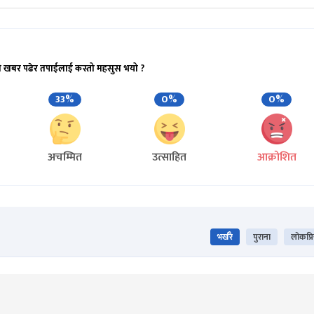
ो खबर पढेर तपाईलाई कस्तो महसुस भयो ?
33%
0%
0%
अचम्मित
उत्साहित
आक्रोशित
भर्खरै
पुराना
लोकप्र