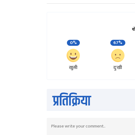
य
0%
67%
खुसी
दुःखी
प्रतिक्रिया