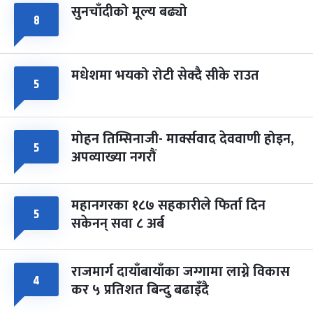
सुनचाँदीको मूल्य बढ्यो
८
मधेशमा भयको रोटी सेक्दै सीके राउत
५
मोहन तिम्सिनाजी- मार्क्सवाद देववाणी होइन,
५
अपव्याख्या नगरौं
महानगरका १८७ सहकारीले फिर्ता दिन
५
सकेनन् सवा ८ अर्ब
राजमार्ग दायाँबायाँका जग्गामा लाग्ने विकास
४
कर ५ प्रतिशत बिन्दु बढाइँदै