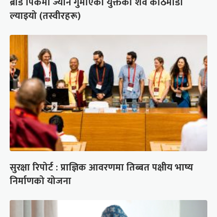
ब्रोड पिकमा ज्यान गुमाएका युक्तको शव काठमाडौं
ल्याइयो (तस्वीरहरू)
सुरक्षा रिपोर्ट : प्राज्ञिक आवरणमा तिब्बत पक्षीय भाष्य
निर्माणको योजना