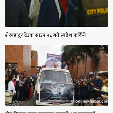
शेरबहादुर देउवा साउन २६ गते स्वदेश फर्किने