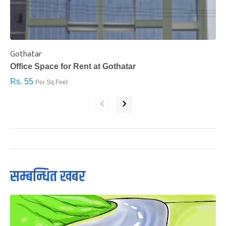
Gothatar
S
Office Space for Rent at Gothatar
H
Rs. 55
R
Per Sq.Feet
‹
›
सम्बन्धित खबर