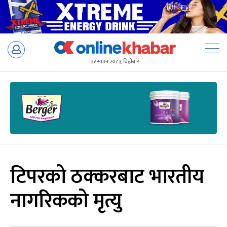
Skip
to
२१ साउन २०८३, बिहीबार
content
टिपरको ठक्करबाट भारतीय
नागरिकको मृत्यु