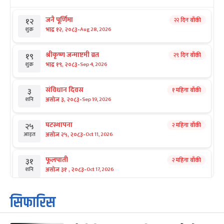
जनै पूर्णिमा
२२ दिन बाँकी
१२
-
भाद्र १२, २०८३
Aug 28, 2026
शुक्र
श्रीकृष्ण जन्माष्टमी व्रत
२९ दिन बाँकी
१९
-
भाद्र १९, २०८३
Sep 4, 2026
शुक्र
संविधान दिवस
१ महिना बाँकी
३
-
असोज ३, २०८३
Sep 19, 2026
शनि
घटस्थापना
२ महिना बाँकी
२५
-
असोज २५, २०८३
Oct 11, 2026
आइत
फूलपाती
२ महिना बाँकी
३१
-
असोज ३१ , २०८३
Oct 17, 2026
शनि
कार्तिक सङ्क्रान्ति
२ महिना बाँकी
१
सिफारिस
-
कार्तिक १, २०८३
Oct 18, 2026
आइत