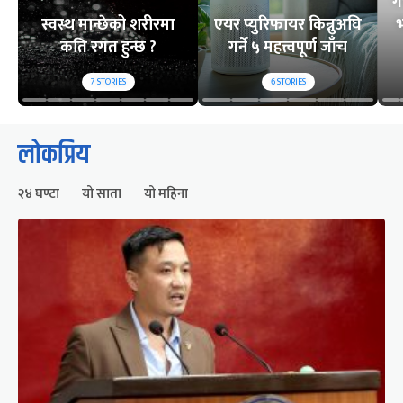
ग
स्वस्थ मान्छेको शरीरमा
एयर प्युरिफायर किन्नुअघि
भ
कति रगत हुन्छ ?
गर्ने ५ महत्त्वपूर्ण जाँच
7
STORIES
6
STORIES
लोकप्रिय
२४ घण्टा
यो साता
यो महिना