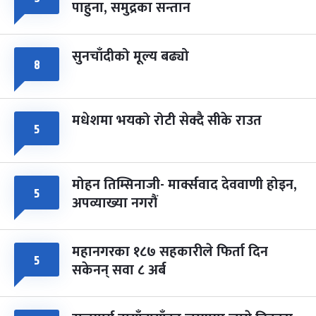
पाहुना, समुद्रका सन्तान
-
चैत्र ८, २०८३
Mar 22, 2027
सोम
सुनचाँदीको मूल्य बढ्यो
८
मधेशमा भयको रोटी सेक्दै सीके राउत
५
मोहन तिम्सिनाजी- मार्क्सवाद देववाणी होइन,
५
अपव्याख्या नगरौं
महानगरका १८७ सहकारीले फिर्ता दिन
५
सकेनन् सवा ८ अर्ब