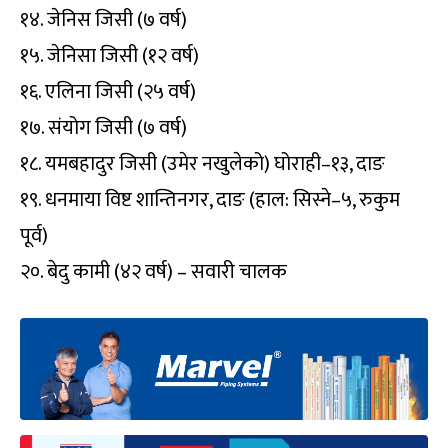
१४. जेनिस जिसी (७ वर्ष)
१५. जेनिसा जिसी (१२ वर्ष)
१६. एलिना जिसी (२५ वर्ष)
१७. संयोग जिसी (७ वर्ष)
१८. यमबहादुर जिसी (उमेर नखुलेको) घोराही–१३, दाङ
१९. धनमाया विष्ट शान्तिनगर, दाङ (हाल: सिस्ने–५, रुकुम
पूर्व)
२०. बेदु कामी (४२ वर्ष) – सवारी चालक