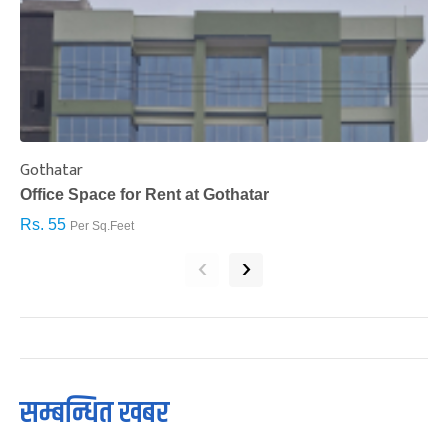
Gothatar
S
Office Space for Rent at Gothatar
H
Rs. 55
R
Per Sq.Feet
‹
›
सम्बन्धित खबर