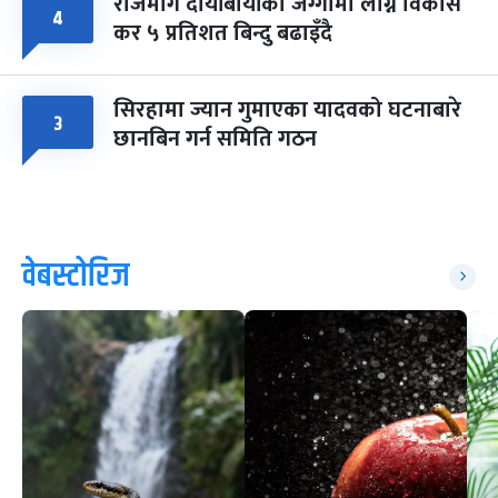
राजमार्ग दायाँबायाँका जग्गामा लाग्ने विकास
४
कर ५ प्रतिशत बिन्दु बढाइँदै
सिरहामा ज्यान गुमाएका यादवको घटनाबारे
३
छानबिन गर्न समिति गठन
वेबस्टोरिज