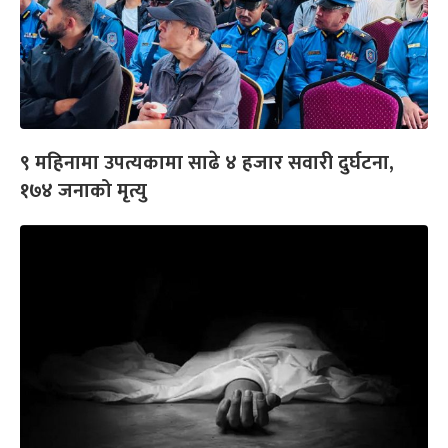
९ महिनामा उपत्यकामा साढे ४ हजार सवारी दुर्घटना,
१७४ जनाको मृत्यु