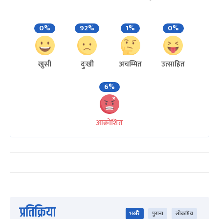
0%
92%
1%
0%
खुसी
दुःखी
अचम्मित
उत्साहित
6%
आक्रोशित
प्रतिक्रिया
भर्खरै
पुराना
लोकप्रिय