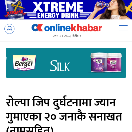
Skip
to
२१ साउन २०८३, बिहीबार
content
रोल्पा जिप दुर्घटनामा ज्यान
गुमाएका २० जनाकै सनाखत
(नामसहित)