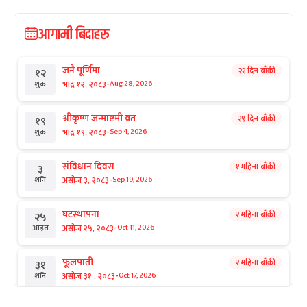
आगामी बिदाहरु
जनै पूर्णिमा
२२ दिन बाँकी
१२
-
भाद्र १२, २०८३
Aug 28, 2026
शुक्र
श्रीकृष्ण जन्माष्टमी व्रत
२९ दिन बाँकी
१९
-
भाद्र १९, २०८३
Sep 4, 2026
शुक्र
संविधान दिवस
१ महिना बाँकी
३
-
असोज ३, २०८३
Sep 19, 2026
शनि
घटस्थापना
२ महिना बाँकी
२५
-
असोज २५, २०८३
Oct 11, 2026
आइत
फूलपाती
२ महिना बाँकी
३१
-
असोज ३१ , २०८३
Oct 17, 2026
शनि