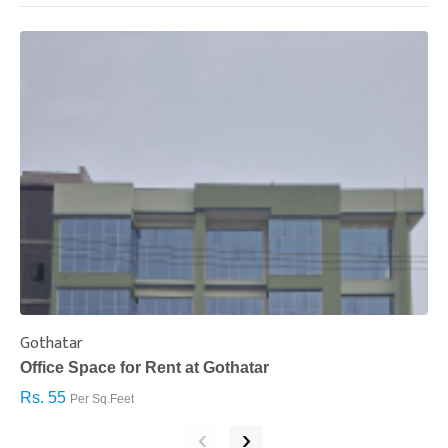
Gothatar
S
Office Space for Rent at Gothatar
H
Rs. 55
R
Per Sq.Feet
‹
›