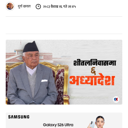
दुर्गा खनाल
२०८३ वैशाख १६ गते २१:४५