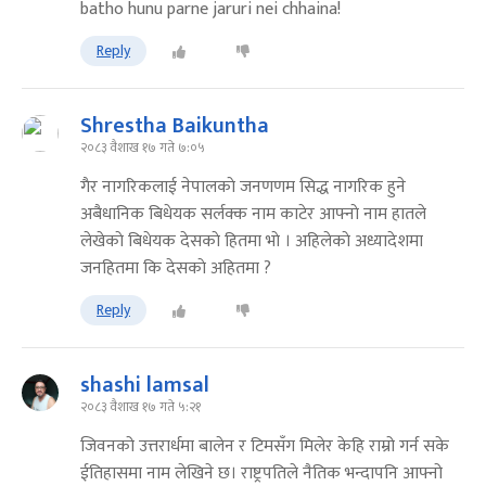
batho hunu parne jaruri nei chhaina!
Reply
Shrestha Baikuntha
२०८३ वैशाख १७ गते ७:०५
गैर नागरिकलाई नेपालकाे जनणणम सिद्ध नागरिक हुने
अबैधानिक बिधेयक सर्लक्क नाम काटेर आफ्नाे नाम हातले
लेखेकाे बिधेयक देसकाे हितमा भाे । अहिलेकाे अध्यादेशमा
जनहितमा कि देसकाे अहितमा ?
Reply
shashi lamsal
२०८३ वैशाख १७ गते ५:२१
जिवनको उत्तरार्धमा बालेन र टिमसँग मिलेर केहि राम्रो गर्न सके
ईतिहासमा‌ नाम लेखिने छ। राष्ट्रपतिले नैतिक भन्दापनि आफ्नो