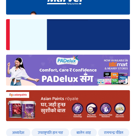
अध्यादेश
उपराष्ट्रपति हान चङ
बालेन शाह
रामचन्द्र पौडेल