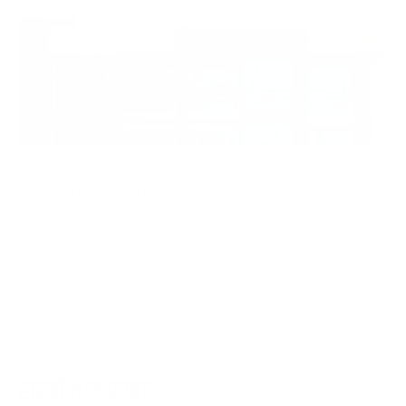
Gothatar
S
Office Space for Rent at Gothatar
H
Rs. 55
R
Per Sq.Feet
‹
›
सम्बन्धित खबर