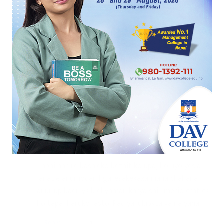
प्रतिक्रिया दिनुहोस्
Azure Chhetri
२०८३ वैशाख २५ गते ९:५४
The audacity of this loser is so high that he thinks
he's still relevant today. These traitors needs to be
punished and that too brutally.
Reply
मुकेश पहरी
२०८३ वैशाख २५ गते ९:३३
Tapai harule basaleko bethitiko upaj ho uyo yeslai
janatle anumodan hgaresakekaxan jana chahana
anuriup badniys bidhyaman karya saili merio cratics
ho tapai haruko jasto. Padiya lulupyta xaina yaha
Reply
1