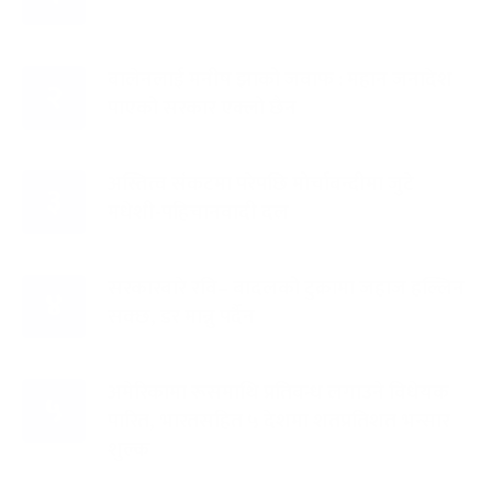
बालेनलाई मनीष झाको जवाफ : महान जनादेश
२
पाएको सरकार एक्लो छैन
अस्तित्व संकटमा परेपछि मोर्चाबन्दीमा जुटे
३
मधेशी-पहिचानवादी दल
सरकारबारे रवि– बादलको टुक्रामा जहाज हल्लिन
४
सक्छ, डर मान्नु पर्दैन
अमेरिकामा रूसमाथि प्रतिबन्ध लगाउने विधेयक
५
पारित, भारतसहित ५ देशमा शतप्रतिशत भन्सार
शुल्क