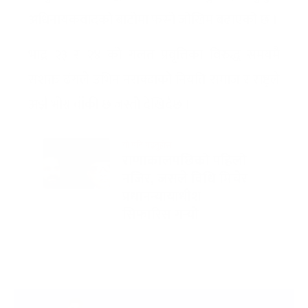
अधिनायकवादको बाटोमा फस्ने जोखिम बढाएको छ ।
भाद्र २३ र २४ को गलत प्रवृत्तिका विरुद्ध समयमै
सशक्त ढंगले उभिन नसक्दाको नियति समाज र राष्ट्रले
अझै भोग्न वाँकी छ जस्तो देखिदैछ ।
यो पनि पढ्नुहोस
राणाकालपछिको पहिलो
नजिर, जसले विधि मिचेर
प्रधानन्यायाधीश
सिफारिस गर्‍यो