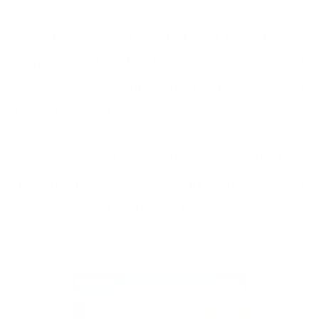
२५ वैशाख, काठमाडौं । नेकपा एमालेका महासचिव शङ्कर
पोखरेलले आह्वान भइसकेको संसद् अधिवेशन स्थगित गरेर
अध्यादेश नियत संवैधानिक परिषद्को निर्णयमा प्रकट भएको
टिप्पणी गरेका छन् ।
संवैधानिक परिषद्ले वरिष्ठ न्यायाधीशहरूलाई उपेक्षा गर्दै
प्रधानन्यायाधीश सिफारिस गरेपछि उनले सरकारको
कदमप्रति असहमति जनाएका हुन् ।