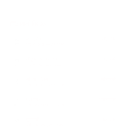
आगामी बिदाहरु
जनै पूर्णिमा
१९ दिन बाँकी
१२
-
भाद्र १२, २०८३
Aug 28, 2026
शुक्र
श्रीकृष्ण जन्माष्टमी व्रत
२६ दिन बाँकी
१९
-
भाद्र १९, २०८३
Sep 4, 2026
शुक्र
संविधान दिवस
१ महिना बाँकी
३
-
असोज ३, २०८३
Sep 19, 2026
शनि
घटस्थापना
२ महिना बाँकी
२५
-
असोज २५, २०८३
Oct 11, 2026
आइत
फूलपाती
२ महिना बाँकी
३१
-
असोज ३१ , २०८३
Oct 17, 2026
शनि