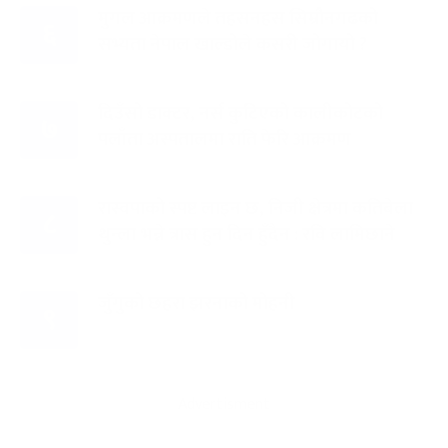
मुगल आक्रमणले तहसनहस सिम्रौनगढको
६
सभ्यता नेपाल खाल्डोले कसरी जोगायो ?
दिउँसो डाक्टर, नर्स कुटिएको कालीकोटको
७
पलाँता अस्पतालमा राति फेरि आक्रमण
रास्वपाको स्पष्ट लाइन छ, निजी क्षेत्रमा कतिबेला
८
थुन्ला भन्ने त्रास हुन दिन हुँदैन : रवि लामिछाने
जुँगुको छहरा झरनाको मोहनी
९
Advertisment