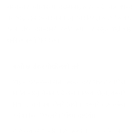
विगतका राजनीतिक घटनाक्रमलाई स्मरण गर्दै उनले थपेका
छन्, ‘भाद्र २३ र २४ को गलत प्रवृत्तिका विरुद्ध समयमै सशक्त
ढङ्गले उभिन नसक्दाको नियति समाज र राष्ट्रले अझै भोग्न
बाँकी छ जस्तो देखिँदै छ ।’
यस्तो छ शंकर पोखरेलको तर्क
आह्वान भइसकेको संसद् स्थगन गरेर अध्यादेशमार्फत
निर्णय गरिनु केवल प्रक्रियागत विषय होइन, यसको
नियतमाथि नै प्रश्न उठेको थियो । त्यसको स्पष्ट संकेत
संवैधानिक परिषद्को निर्णयमा देखियो।
न्यायालयजस्तो गरिमामय संस्थामा तीन–तीन जना