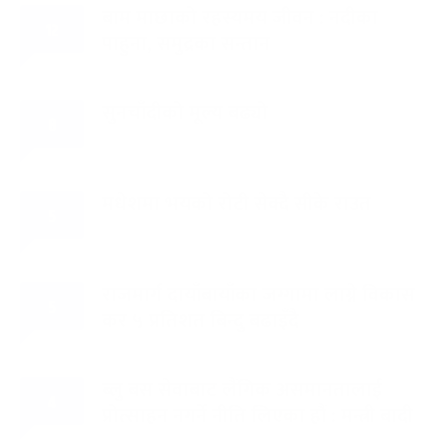
बाम माछाको रहस्यमय जीवन : नदीका
फागुपूर्णिमा
७ महिना बाँकी
८
१२
पाहुना, समुद्रका सन्तान
-
चैत्र ८, २०८३
Mar 22, 2027
सोम
सुनचाँदीको मूल्य बढ्यो
८
मधेशमा भयको रोटी सेक्दै सीके राउत
५
राजमार्ग दायाँबायाँका जग्गामा लाग्ने विकास
५
कर ५ प्रतिशत बिन्दु बढाइँदै
ब्लु बस सेवाबाट लैंगिक असमानतालाई
४
प्रोत्साहन नगर्ने नीति लिएका हौं : मन्त्री बादी