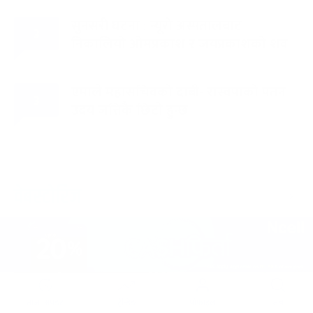
सुनसरी घटना : न्यूरो अस्पतालबाट
३
निकालियो ओमप्रकाश र जयप्रकाशको शव
एमाले महासचिवको दाबी- रास्वपाको पतन
३
उदय जत्तिकै छिटो हुन्छ
वेबस्टोरिज
ताजा अपडेट
ट्रेन्डिङ
प्रोफाइल
सर्च