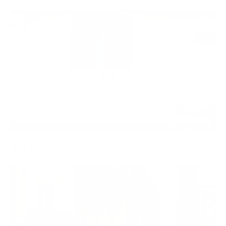
भूमि आयोग खारेज