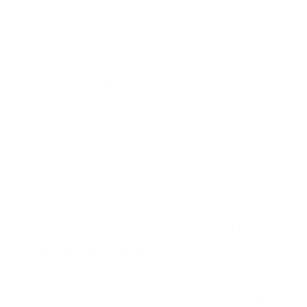
वरिष्ठ न्यायाधीशलाई उपेक्षा गरेर प्रधानन्यायाधीश
सिफारिस हुनु सामान्य घटना होइन। यसले सरकार
न्यायालयलाई स्वतन्त्र संस्थाभन्दा आफ्नो
प्रभावक्षेत्रभित्र राख्न खोजिरहेको सन्देश दिएको छ।
हिजो न्यायालयमाथि राजनीतीकरणको आरोप
लागिरहँदा पनि राजनीतिक मुद्दामा न्यायिक सक्रियता
प्रायः सरकारविरुद्ध देखिन्थ्यो- कतिपय अवस्थामा
विरोधाभासी र अस्वाभाविक रूपमा समेत।
सायद वर्तमान सरकार अहिले न्यायालयभित्र आफ्ना
पक्षमा न्यायिक पक्षधरता स्थापित गर्न खोजिरहेको हुनु
पर्दछ। तर यसले संसदीय लोकतन्त्रको शक्ति
सन्तुलनको सिद्धान्त कमजोर हुनगई मुलुक