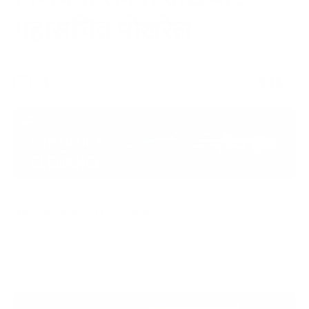
महासचिव पोखरेल
3
416
SHARES
अनलाइनखबर
२०८३ वैशाख २५ गते ९:००