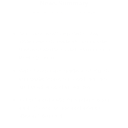
News Summary
Generated by OK AI. Editorially reviewed.
नेकपा एमालेका महासचिव शङ्कर पोखरेलले संसद्
अधिवेशन स्थगित गरेर अध्यादेशमार्फत प्रधानन्यायाधीश
सिफारिसलाई संवैधानिक परिषद्को निर्णयमा प्रकट भएको
टिप्पणी गर्नुभएको छ।
पोखरेलले सरकारले वरिष्ठ न्यायाधीशहरूलाई उपेक्षा गरेर
प्रधानन्यायाधीश सिफारिस गरेको र यसले न्यायालयलाई
आफ्नो प्रभावक्षेत्रमा राख्न खोजेको बताउनुभयो।
उनले यस्तो कदमले संसदीय लोकतन्त्रको शक्ति सन्तुलन
कमजोर हुने र मुलुक अधिनायकवादको बाटोमा फस्ने
जोखिम बढ्ने औँल्याउनुभयो।