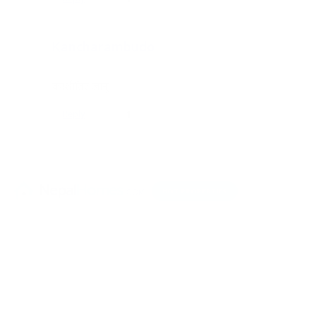
Kancharambudo
२०८३ वैशाख २५ गते ९:१६
काशीतिर जानु ।
Reply
1
HOT PROPERTIES