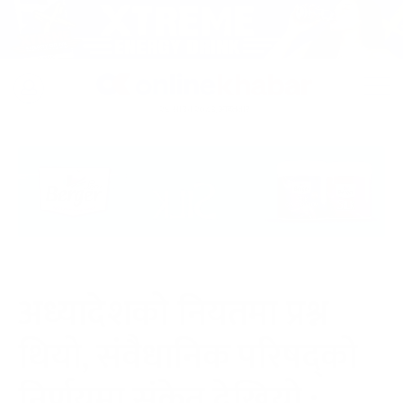
Skip
to
२४ साउन २०८३, आइतबार
content
अध्यादेशको नियतमा प्रश्न
थियो, संवैधानिक परिषद्को
निर्णयमा संकेत देखियो :