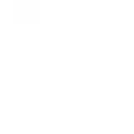
यो पनि पढ्नुहोस
‘न्यायालय अब अगाडि जाँदैन,
न्याय एउटा घेराभित्र संकुचित
हुन्छ’
‘हिजो न्यायालयमाथि राजनीतिकरणको आरोप लागिरहँदा
पनि राजनीतिक मुद्दामा न्यायिक सक्रियता प्रायः
सरकारविरुद्ध देखिन्थ्यो- कतिपय अवस्थामा विरोधाभासी र
अस्वाभाविक रूपमा समेत,’ पोखरेलले भनेका छन्, ‘सायद
वर्तमान सरकार अहिले न्यायालयभित्र आफ्ना पक्षमा न्यायिक
पक्षधरता स्थापित गर्न खोजिरहेको हुनुपर्दछ ।’