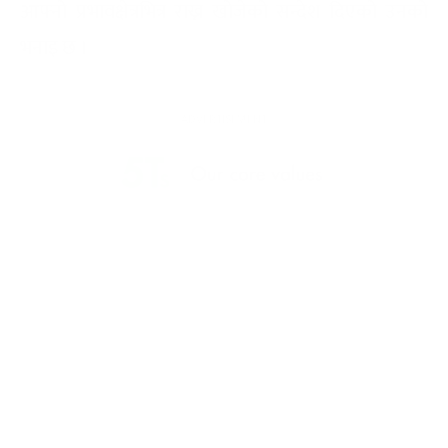
आफ्नो प्रभावक्षेत्रभित्र राख्न खोजेको सन्देश दिएको उनको
भनाइ छ ।