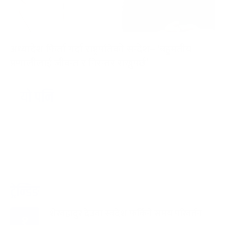
अध्यादेश फिर्ता गर्दा राष्ट्रपतिको सन्देश– ‘बहुमतीय
प्रणालीलाई जीवन्त र निरन्तर राख्नुपर्छ’
यो पनि
ट्रेन्डिङ
शेरबहादुर देउवा स्वदेश फर्किने समय परिवर्तन
१