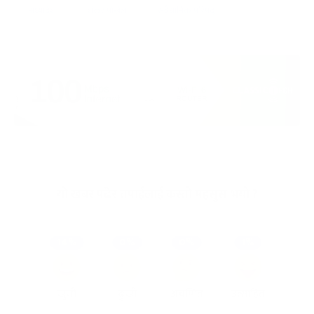
अध्यादेश
शंकर पोख्रेल
संवैधानिक परिषद्
यो खबर पढेर तपाईलाई कस्तो महसुस भयो ?
14%
0%
0%
1%
खुसी
दुःखी
अचम्मित
उत्साहित