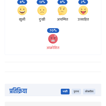
8%
13%
8%
2%
खुसी
दुःखी
अचम्मित
उत्साहित
70%
आक्रोशित
प्रतिक्रिया
भर्खरै
पुराना
लोकप्रिय