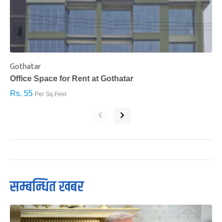
Gothatar
S
Office Space for Rent at Gothatar
H
Rs. 55
R
Per Sq.Feet
‹
›
सम्बन्धित खबर