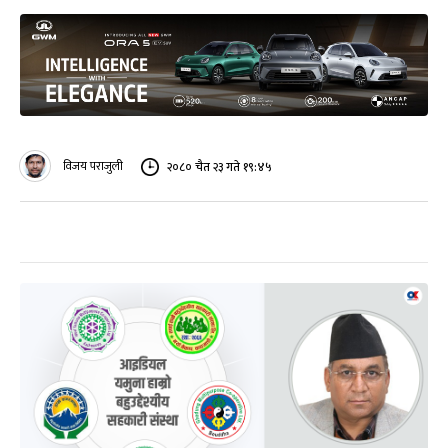
विजय पराजुली
२०८० चैत २३ गते १९:४५