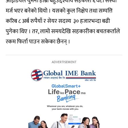
आइडियल युमना हाम्रो बहुउद्देश्यीय सहकारी ६ वटा संस्था
मर्ज भएर बनेको थियो । यसको कुल निक्षेप तथा सम्पत्ति
करिब ८ अर्ब रुपैयाँ र सेयर सदस्य ३० हजारभन्दा बढी
पुगेका थिए । तर, लामो समयदेखि सहकारीका बचतकर्ताले
रकम फिर्ता पाउन सकेका छैनन् ।