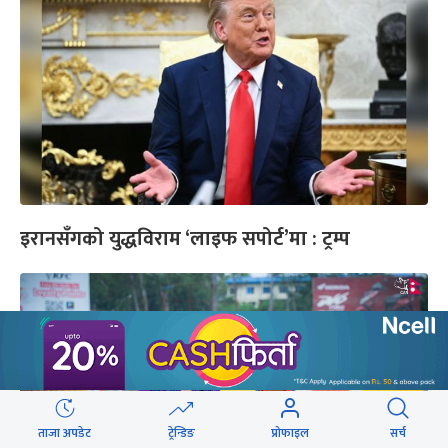
इरानसँगको युद्धविराम ‘लाइफ सपोर्ट’मा : ट्रम्प
ताजा अपडेट
ट्रेन्डिङ
प्रोफाइल
सर्च