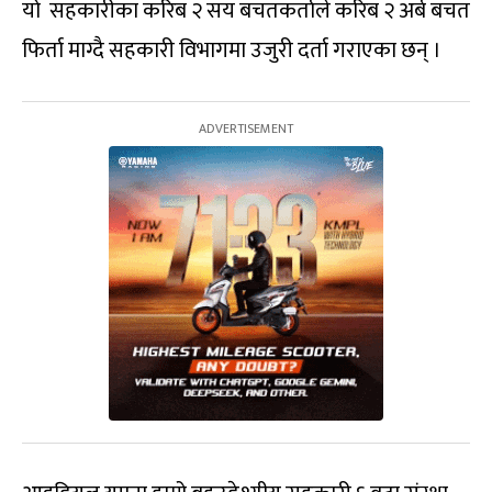
यो सहकारीका करिब २ सय बचतकर्ताले करिब २ अर्ब बचत
फिर्ता माग्दै सहकारी विभागमा उजुरी दर्ता गराएका छन् ।