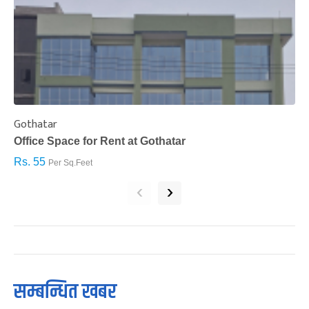
Gothatar
S
Office Space for Rent at Gothatar
H
Rs. 55
R
Per Sq.Feet
‹
›
सम्बन्धित खबर