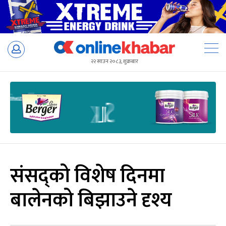
Skip
to
२२ साउन २०८३, शुक्रबार
content
संसद्को विशेष दिनमा
बालेनको बिझाउने दृश्य