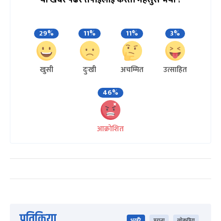
यो खबर पढेर तपाईलाई कस्तो महसुस भयो ?
29%
11%
11%
3%
खुसी
दुःखी
अचम्मित
उत्साहित
46%
आक्रोशित
प्रतिक्रिया
भर्खरै
पुराना
लोकप्रिय