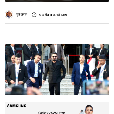
दुर्गा खनाल
२०८३ वैशाख २८ गते २२:३७