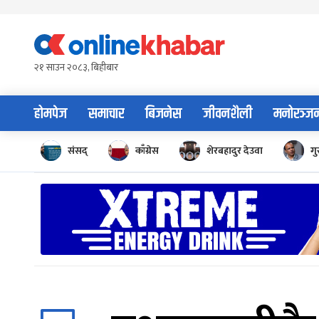
Skip
to
content
२१ साउन २०८३, बिहीबार
होमपेज
समाचार
बिजनेस
जीवनशैली
मनोरञ्ज
संसद्
काँग्रेस
शेरबहादुर देउवा
गु