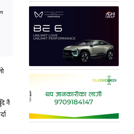
रण
लो
दे नै
्दा