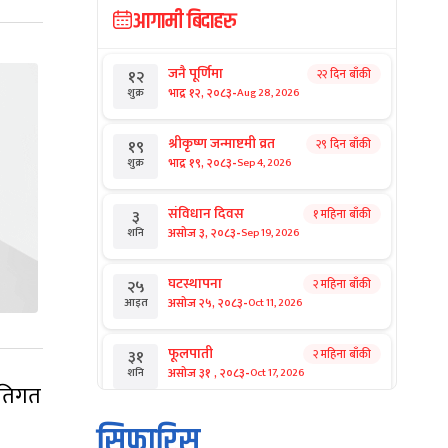
आगामी बिदाहरु
जनै पूर्णिमा
२२ दिन बाँकी
१२
-
भाद्र १२, २०८३
Aug 28, 2026
शुक्र
श्रीकृष्ण जन्माष्टमी व्रत
२९ दिन बाँकी
१९
-
भाद्र १९, २०८३
Sep 4, 2026
शुक्र
संविधान दिवस
१ महिना बाँकी
३
-
असोज ३, २०८३
Sep 19, 2026
शनि
घटस्थापना
२ महिना बाँकी
२५
-
असोज २५, २०८३
Oct 11, 2026
आइत
फूलपाती
२ महिना बाँकी
३१
-
असोज ३१ , २०८३
Oct 17, 2026
शनि
नीतिगत
कार्तिक सङ्क्रान्ति
२ महिना बाँकी
१
सिफारिस
-
कार्तिक १, २०८३
Oct 18, 2026
आइत