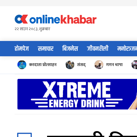
Skip
to
content
२२ साउन २०८३, शुक्रबार
होमपेज
समाचार
बिजनेस
जीवनशैली
मनोरञ्ज
करदाता प्रोत्साहन
संसद्
गगन थापा