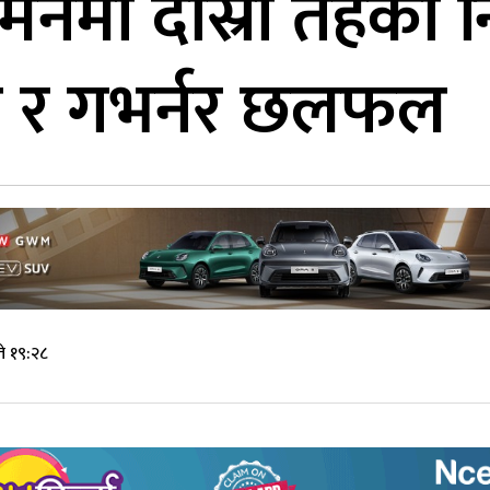
मनमा दोस्रो तहको
री र गभर्नर छलफल
े १९:२८