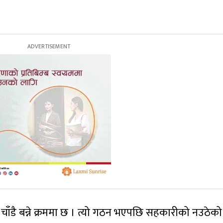
ँडै बन्ने क्रममा छ । त्यो गठन भएपछि सहकारीको नउठेक