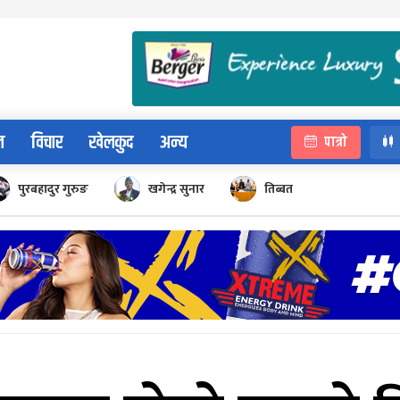
न
विचार
खेलकुद
अन्य
पात्रो
पुरबहादुर गुरुङ
खगेन्द्र सुनार
तिब्बत