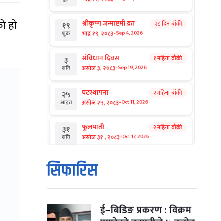
को हो
श्रीकृष्ण जन्माष्टमी व्रत
२८ दिन बाँकी
१९
-
भाद्र १९, २०८३
Sep 4, 2026
शुक्र
संविधान दिवस
१ महिना बाँकी
३
-
असोज ३, २०८३
Sep 19, 2026
शनि
घटस्थापना
२ महिना बाँकी
२५
-
असोज २५, २०८३
Oct 11, 2026
आइत
फूलपाती
२ महिना बाँकी
३१
-
असोज ३१ , २०८३
Oct 17, 2026
शनि
कार्तिक सङ्क्रान्ति
२ महिना बाँकी
१
सिफारिस
-
कार्तिक १, २०८३
Oct 18, 2026
आइत
महानवमी
२ महिना बाँकी
३
-
कार्तिक ३, २०८३
Oct 20, 2026
मंगल
ई–बिडिङ प्रकरण : विक्रम