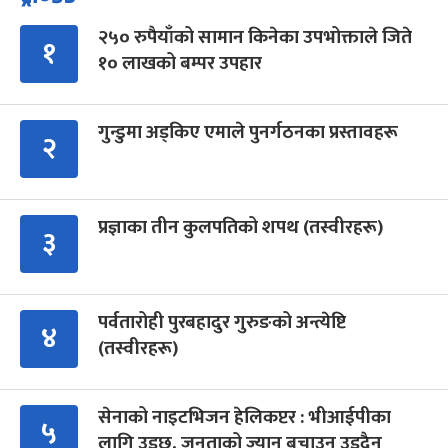
२५० रुपैयाँको सामान किनेका उपभोक्ताले जिते
१
१० लाखको बम्पर उपहार
गुन्डुमा अड्किए एमाले पुनर्गठनका प्रस्तावहरू
२
प्रज्ञाका तीन कुलपतिको शपथ (तस्वीरहरू)
३
पर्वतारोही पुरबहादुर गुरुङको अन्त्येष्टि
४
(तस्वीरहरू)
सेनाको नाइटभिजन हेलिकप्टर : भीआईपीका
५
लागि उड्छ, जनताको ज्यान बचाउन उड्दैन