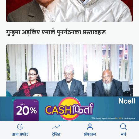
गुन्डुमा अड्किए एमाले पुनर्गठनका प्रस्तावहरू
प्रज्ञाका तीन कुलपतिको शपथ (तस्वीरहरू)
ताजा अपडेट
ट्रेन्डिङ
प्रोफाइल
सर्च