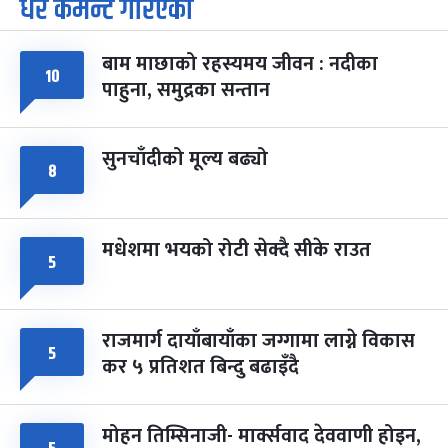
धेरै कमेन्ट गरिएका
७
-
चैत्र ७, २०८३
Mar 21, 2027
आइत
बाम माछाको रहस्यमय जीवन : नदीका
फागुपूर्णिमा
७ महिना बाँकी
८
१०
पाहुना, समुद्रका सन्तान
-
चैत्र ८, २०८३
Mar 22, 2027
सोम
सुनचाँदीको मूल्य बढ्यो
८
मधेशमा भयको रोटी सेक्दै सीके राउत
५
राजमार्ग दायाँबायाँका जग्गामा लाग्ने विकास
५
कर ५ प्रतिशत बिन्दु बढाइँदै
मोहन तिम्सिनाजी- मार्क्सवाद देववाणी होइन,