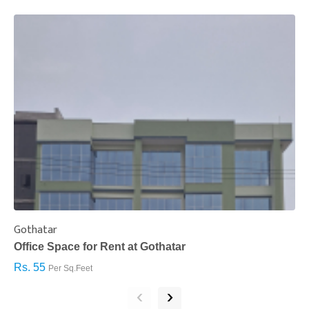
Gothatar
S
Office Space for Rent at Gothatar
H
Rs. 55
R
Per Sq.Feet
‹
›