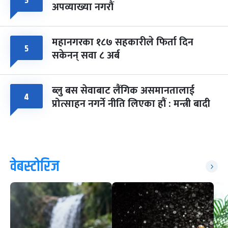
५
अपव्याख्या नगरौं
महानगरका १८७ सहकारीले फिर्ता दिन
५
सकेनन् सवा ८ अर्ब
ब्लु बस सेवाबाट लैंगिक असमानतालाई
४
प्रोत्साहन नगर्ने नीति लिएका हौं : मन्त्री बादी
वेबस्टोरिज