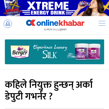
Skip
to
२२ साउन २०८३, शुक्रबार
content
कहिले नियुक्त हुन्छन् अर्का
डेपुटी गभर्नर ?