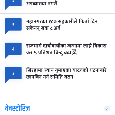
५
अपव्याख्या नगरौं
महानगरका १८७ सहकारीले फिर्ता दिन
५
सकेनन् सवा ८ अर्ब
राजमार्ग दायाँबायाँका जग्गामा लाग्ने विकास
४
कर ५ प्रतिशत बिन्दु बढाइँदै
सिरहामा ज्यान गुमाएका यादवको घटनाबारे
३
छानबिन गर्न समिति गठन
वेबस्टोरिज