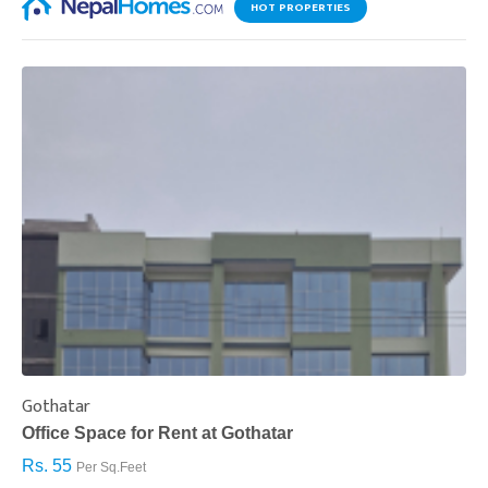
HOT PROPERTIES
Gothatar
S
Office Space for Rent at Gothatar
H
Rs. 55
R
Per Sq.Feet