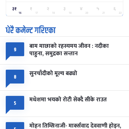
ग्याल्पो ल्होसार
७ महिना बाँकी
२५
३१
१
२
३
४
५
६
-
फाल्गुन २५, २०८३
Mar 9, 2027
मंगल
16
17
18
19
20
21
22
धेरै कमेन्ट गरिएका
पूर्णिमा व्रत
७ महिना बाँकी
७
-
चैत्र ७, २०८३
Mar 21, 2027
आइत
बाम माछाको रहस्यमय जीवन : नदीका
फागुपूर्णिमा
७ महिना बाँकी
८
९
पाहुना, समुद्रका सन्तान
-
चैत्र ८, २०८३
Mar 22, 2027
सोम
सुनचाँदीको मूल्य बढ्यो
८
मधेशमा भयको रोटी सेक्दै सीके राउत
५
मोहन तिम्सिनाजी- मार्क्सवाद देववाणी होइन,