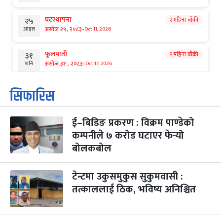
घटस्थापना
२ महिना बाँकी
२५
-
असोज २५, २०८३
Oct 11, 2026
आइत
फूलपाती
२ महिना बाँकी
३१
-
असोज ३१ , २०८३
Oct 17, 2026
शनि
कार्तिक सङ्क्रान्ति
२ महिना बाँकी
१
सिफारिस
-
कार्तिक १, २०८३
Oct 18, 2026
आइत
ई–बिडिङ प्रकरण : विक्रम पाण्डेको
महानवमी
२ महिना बाँकी
३
-
कम्पनीले ७ करोड घटाएर फेर्‍यो
कार्तिक ३, २०८३
Oct 20, 2026
मंगल
बोलकबोल
विजयादशमी
२ महिना बाँकी
४
-
कार्तिक ४, २०८३
Oct 21, 2026
बुध
टेन्टमा उकुसमुकुस सुकुमवासी :
तत्काललाई ठिक, भविष्य अनिश्चित
पापा‌ङ्कुशा एकादशी व्रत
२ महिना बाँकी
५
-
कार्तिक ५, २०८३
Oct 22, 2026
बिहि