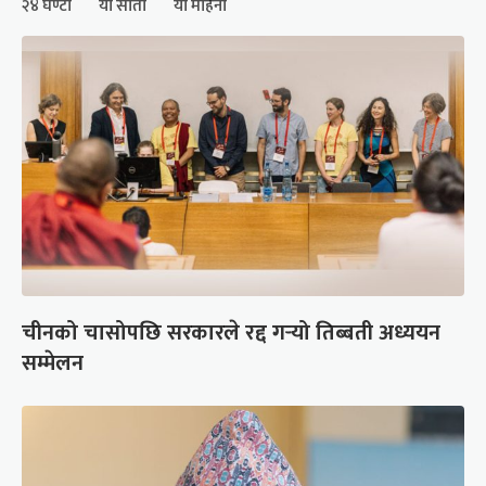
२४ घण्टा
यो साता
यो महिना
चीनको चासोपछि सरकारले रद्द गर्‍यो तिब्बती अध्ययन
सम्मेलन