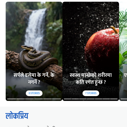
सर्पले डसेमा के गर्ने, के
स्वस्थ मान्छेको शरीरमा
ए
नगर्ने ?
कति रगत हुन्छ ?
6
STORIES
7
STORIES
लोकप्रिय