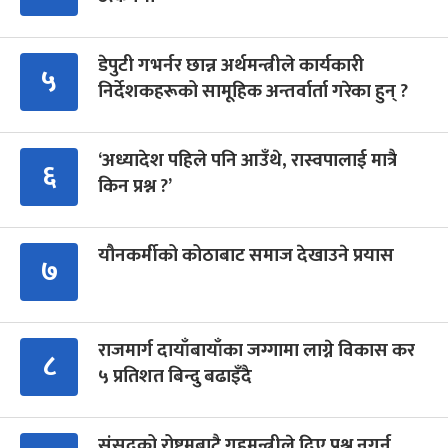
डेपुटी गभर्नर छान्न अर्थमन्त्रीले कार्यकारी
५
निर्देशकहरूको सामूहिक अन्तर्वार्ता गरेका हुन् ?
‘अध्यादेश पहिले पनि आउँथे, रास्वपालाई मात्रै
६
किन प्रश्न ?’
यौनकर्मीको कोठाबाट समाज देखाउने प्रयास
७
राजमार्ग दायाँबायाँका जग्गामा लाग्ने विकास कर
८
५ प्रतिशत बिन्दु बढाइँदै
संसद्को रोष्ट्रमबाटै गृहमन्त्रीले दिए प्रश्न नगर्न