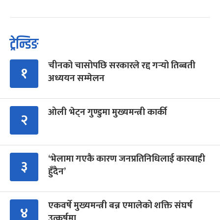
ट्रेन्डिङ
चीनको चासोपछि सरकारले रद्द गर्‍यो तिब्बती
१
अध्ययन सम्मेलन
ओली भेट्न गुण्डुमा मुख्यमन्त्री कार्की
२
‘भेलामा गएकै कारण जनप्रतिनिधिलाई कारबाही
३
हुँदैन’
एकवर्षे मुख्यमन्त्री बन्न एमालेको शक्ति संघर्ष
४
उत्कर्षमा