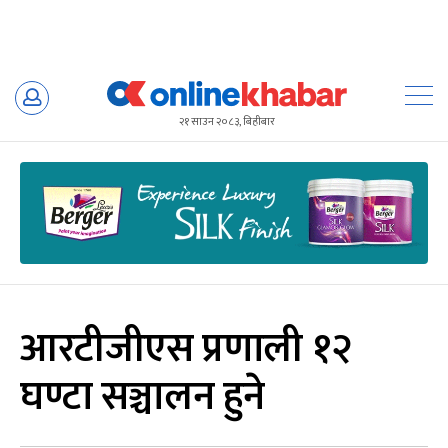
Skip
to
२१ साउन २०८३, बिहीबार
content
आरटीजीएस प्रणाली १२
घण्टा सञ्चालन हुने