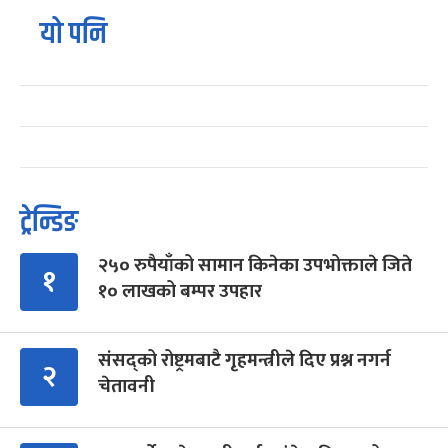
यो पनि
ट्रेन्डिङ
२५० रुपैयाँको सामान किनेका उपभोक्ताले जिते
१
१० लाखको बम्पर उपहार
संसद्को रोष्ट्रमबाटै गृहमन्त्रीले दिए प्रश्न नगर्न
२
चेतावनी