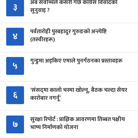
अब सर्वोच्चले कसरी गर्छ कांग्रेस विवादको
३
सुनुवाइ ?
पर्वतारोही पुरबहादुर गुरुङको अन्त्येष्टि
४
(तस्वीरहरू)
गुन्डुमा अड्किए एमाले पुनर्गठनका प्रस्तावहरू
५
‘संसद्‍मा कालो चस्मा खोल्नू, बैठक चल्दा सेयर
६
कारोबार नगर्नू’
सुरक्षा रिपोर्ट : प्राज्ञिक आवरणमा तिब्बत पक्षीय
७
भाष्य निर्माणको योजना