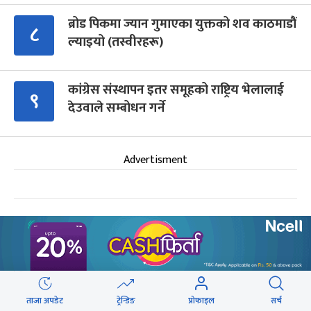
ब्रोड पिकमा ज्यान गुमाएका युक्तको शव काठमाडौं
८
ल्याइयो (तस्वीरहरू)
कांग्रेस संस्थापन इतर समूहको राष्ट्रिय भेलालाई
९
देउवाले सम्बोधन गर्ने
Advertisment
आगामी बिदाहरु
जनै पूर्णिमा
२१ दिन बाँकी
१२
-
भाद्र १२, २०८३
Aug 28, 2026
शुक्र
ताजा अपडेट
ट्रेन्डिङ
प्रोफाइल
सर्च