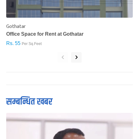
Gothatar
S
Office Space for Rent at Gothatar
H
Rs. 55
R
Per Sq.Feet
‹
›
सम्बन्धित खबर