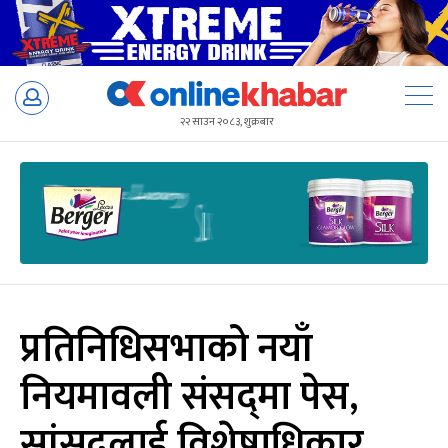
Skip
to
२२ साउन २०८३, शुक्रबार
content
प्रतिनिधिसभाको नयाँ
नियमावली संसद्‌मा पेस,
सांसदलाई विशेषाधिकार