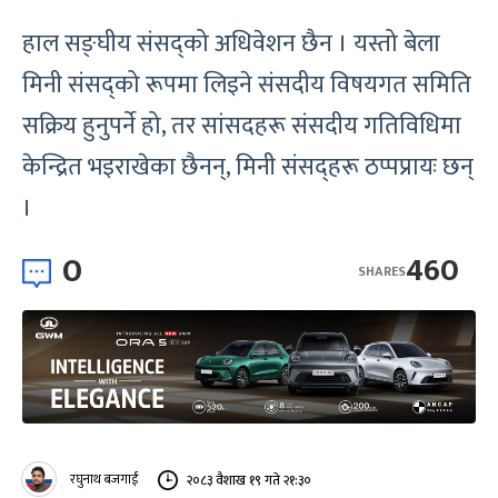
हाल सङ्घीय संसद्को अधिवेशन छैन । यस्तो बेला
मिनी संसद्को रूपमा लिइने संसदीय विषयगत समिति
सक्रिय हुनुपर्ने हो, तर सांसदहरू संसदीय गतिविधिमा
केन्द्रित भइराखेका छैनन्, मिनी संसद्हरू ठप्पप्रायः छन्
।
0
460
SHARES
रघुनाथ बजगाईं
२०८३ वैशाख १९ गते २१:३०