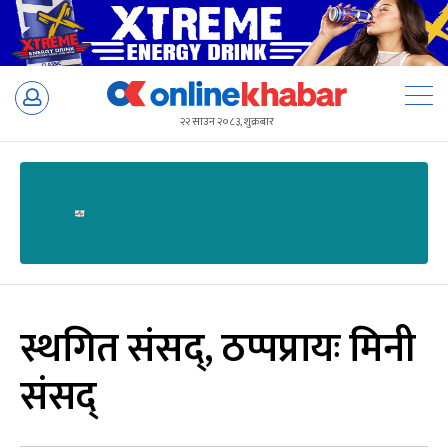
Skip
to
२२ साउन २०८३, शुक्रबार
content
स्थगित संसद्, ठप्पप्रायः मिनी
संसद्