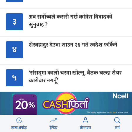
अब सर्वोच्चले कसरी गर्छ कांग्रेस विवादको
३
सुनुवाइ ?
शेरबहादुर देउवा साउन २६ गते स्वदेश फर्किने
४
‘संसद्‍मा कालो चस्मा खोल्नू, बैठक चल्दा सेयर
५
कारोबार नगर्नू’
सुरक्षा रिपोर्ट : प्राज्ञिक आवरणमा तिब्बत पक्षीय
६
भाष्य निर्माणको योजना
ब्रोड पिकमा ज्यान गुमाएका युक्तको शव काठमाडौं
ताजा अपडेट
ट्रेन्डिङ
प्रोफाइल
सर्च