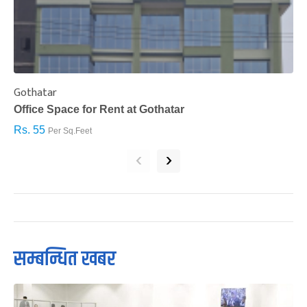
Gothatar
S
Office Space for Rent at Gothatar
H
Rs. 55
R
Per Sq.Feet
‹
›
सम्बन्धित खबर