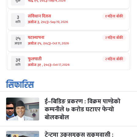
-
भाद्र १९, २०८३
Sep 4, 2026
शुक्र
संविधान दिवस
१ महिना बाँकी
३
-
असोज ३, २०८३
Sep 19, 2026
शनि
घटस्थापना
२ महिना बाँकी
२५
-
असोज २५, २०८३
Oct 11, 2026
आइत
फूलपाती
२ महिना बाँकी
३१
-
असोज ३१ , २०८३
Oct 17, 2026
शनि
कार्तिक सङ्क्रान्ति
२ महिना बाँकी
१
सिफारिस
-
कार्तिक १, २०८३
Oct 18, 2026
आइत
ई–बिडिङ प्रकरण : विक्रम पाण्डेको
महानवमी
२ महिना बाँकी
३
-
कम्पनीले ७ करोड घटाएर फेर्‍यो
कार्तिक ३, २०८३
Oct 20, 2026
मंगल
बोलकबोल
विजयादशमी
२ महिना बाँकी
४
-
कार्तिक ४, २०८३
Oct 21, 2026
बुध
टेन्टमा उकुसमुकुस सुकुमवासी :