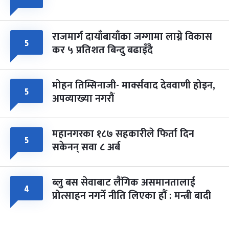
राजमार्ग दायाँबायाँका जग्गामा लाग्ने विकास
५
कर ५ प्रतिशत बिन्दु बढाइँदै
मोहन तिम्सिनाजी- मार्क्सवाद देववाणी होइन,
५
अपव्याख्या नगरौं
महानगरका १८७ सहकारीले फिर्ता दिन
५
सकेनन् सवा ८ अर्ब
ब्लु बस सेवाबाट लैंगिक असमानतालाई
४
प्रोत्साहन नगर्ने नीति लिएका हौं : मन्त्री बादी