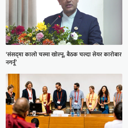
‘संसद्‍मा कालो चस्मा खोल्नू, बैठक चल्दा सेयर कारोबार
नगर्नू’