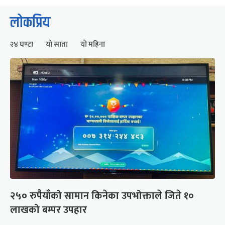
लोकप्रिय
२४ घण्टा
यो साता
यो महिना
२५० रुपैयाँको सामान किनेका उपभोक्ताले जिते १०
लाखको बम्पर उपहार