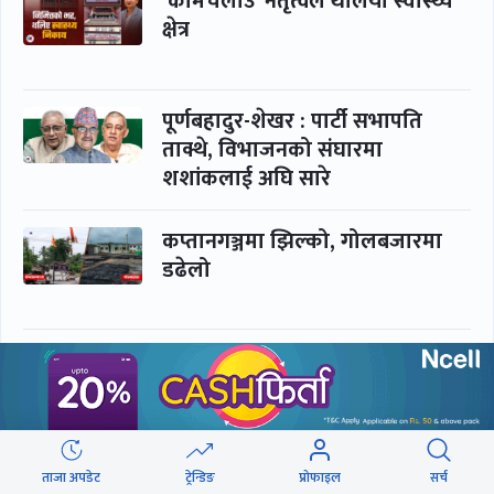
‘कामचलाउ’ नेतृत्वले थलियो स्वास्थ्य
क्षेत्र
पूर्णबहादुर-शेखर : पार्टी सभापति
ताक्थे, विभाजनको संघारमा
शशांकलाई अघि सारे
कप्तानगञ्जमा झिल्को, गोलबजारमा
डढेलो
आकस्मिक कक्ष चिकित्सकमाथि
हातपातको ‘हटस्पट’
नपढी ‘पास’, नपढाइ ‘गुणस्तर’
ताजा अपडेट
ट्रेन्डिङ
प्रोफाइल
सर्च