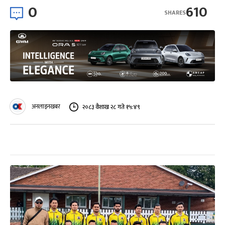
0
610
SHARES
अनलाइनखबर
२०८३ वैशाख २८ गते १५:४९