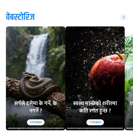
वेबस्टोरिज
सर्पले डसेमा के गर्ने, के
स्वस्थ मान्छेको शरीरमा
ए
नगर्ने ?
कति रगत हुन्छ ?
6
STORIES
7
STORIES