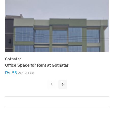
Gothatar
S
Office Space for Rent at Gothatar
H
Rs. 55
R
Per Sq.Feet
‹
›