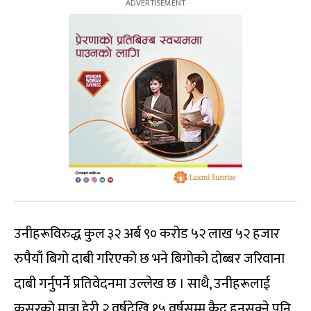
उनीहरूविरुद्ध कुल ३२ अर्ब ९० करोड ५२ लाख ५२ हजार
रुपैयाँ बिगो दाबी गरिएको छ भने बिगोको दोब्बर जरिवाना
दाबी गर्नुपर्ने प्रतिवेदनमा उल्लेख छ । साथै, उनीहरूलाई
कसुरको मात्रा हेरी २ वर्षदेखि १५ वर्षसम्म कैद हुनसक्ने पनि