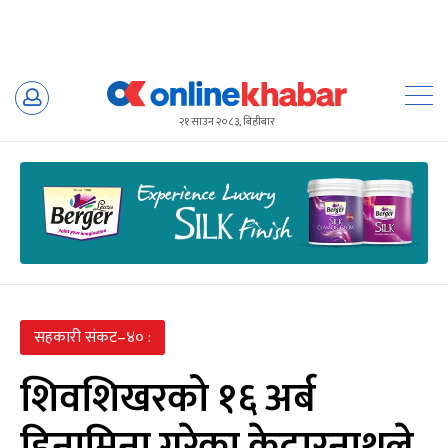
Skip
to
२१ साउन २०८३, बिहीबार
content
सहकारी संकट–४० :
शिवशिखरको १६ अर्ब
हिनामिना गरेका केदारनाथले