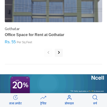
Gothatar
S
Office Space for Rent at Gothatar
H
Rs. 55
R
Per Sq.Feet
‹
›
सम्बन्धित खबर
ताजा अपडेट
ट्रेन्डिङ
प्रोफाइल
सर्च