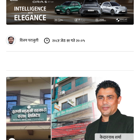
विजय पराजुली
२०८१ जेठ ११ गते २०:०५