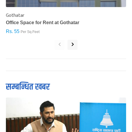
Gothatar
S
Office Space for Rent at Gothatar
H
Rs. 55
R
Per Sq.Feet
‹
›
सम्बन्धित खबर