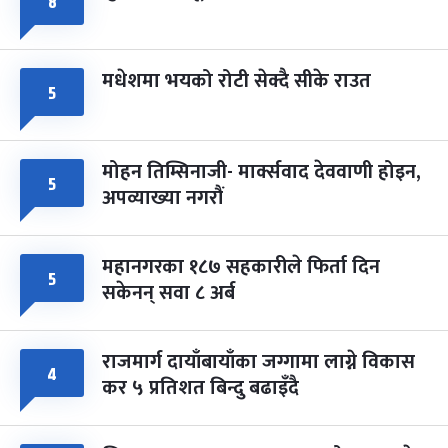
८
मधेशमा भयको रोटी सेक्दै सीके राउत
५
मोहन तिम्सिनाजी- मार्क्सवाद देववाणी होइन,
५
अपव्याख्या नगरौं
महानगरका १८७ सहकारीले फिर्ता दिन
५
सकेनन् सवा ८ अर्ब
राजमार्ग दायाँबायाँका जग्गामा लाग्ने विकास
४
कर ५ प्रतिशत बिन्दु बढाइँदै