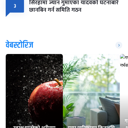
सिरहामा ज्यान गुमाएका यादवको घटनाबारे
३
छानबिन गर्न समिति गठन
वेबस्टोरिज
ग