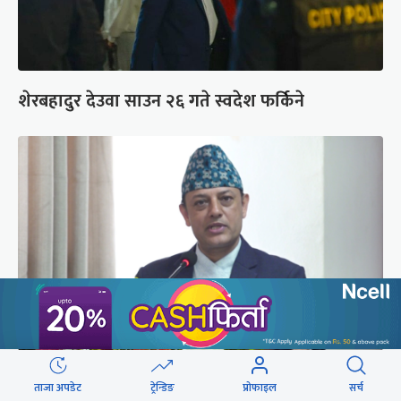
शेरबहादुर देउवा साउन २६ गते स्वदेश फर्किने
‘संसद्‍मा कालो चस्मा खोल्नू, बैठक चल्दा सेयर कारोबार
ताजा अपडेट
ट्रेन्डिङ
प्रोफाइल
सर्च