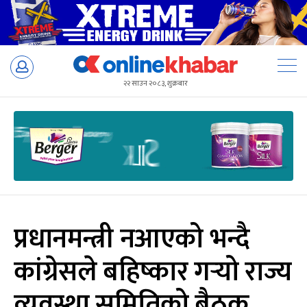
Skip
to
२२ साउन २०८३, शुक्रबार
content
प्रधानमन्त्री नआएको भन्दै
कांग्रेसले बहिष्कार गर्‍यो राज्य
व्यवस्था समितिको बैठक