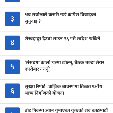
अब सर्वोच्चले कसरी गर्छ कांग्रेस विवादको
३
सुनुवाइ ?
शेरबहादुर देउवा साउन २६ गते स्वदेश फर्किने
४
‘संसद्‍मा कालो चस्मा खोल्नू, बैठक चल्दा सेयर
५
कारोबार नगर्नू’
सुरक्षा रिपोर्ट : प्राज्ञिक आवरणमा तिब्बत पक्षीय
६
भाष्य निर्माणको योजना
ब्रोड पिकमा ज्यान गुमाएका युक्तको शव काठमाडौं