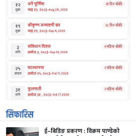
जनै पूर्णिमा
२१ दिन बाँकी
१२
-
भाद्र १२, २०८३
Aug 28, 2026
शुक्र
श्रीकृष्ण जन्माष्टमी व्रत
२८ दिन बाँकी
१९
-
भाद्र १९, २०८३
Sep 4, 2026
शुक्र
संविधान दिवस
१ महिना बाँकी
३
-
असोज ३, २०८३
Sep 19, 2026
शनि
घटस्थापना
२ महिना बाँकी
२५
-
असोज २५, २०८३
Oct 11, 2026
आइत
फूलपाती
२ महिना बाँकी
३१
-
असोज ३१ , २०८३
Oct 17, 2026
शनि
कार्तिक सङ्क्रान्ति
२ महिना बाँकी
१
सिफारिस
-
कार्तिक १, २०८३
Oct 18, 2026
आइत
ई–बिडिङ प्रकरण : विक्रम पाण्डेको
महानवमी
२ महिना बाँकी
३