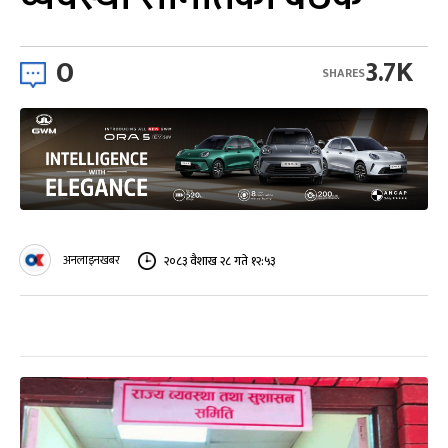
0
3.7K
SHARES
अनलाइनखबर
२०८३ वैशाख २८ गते १२:५३