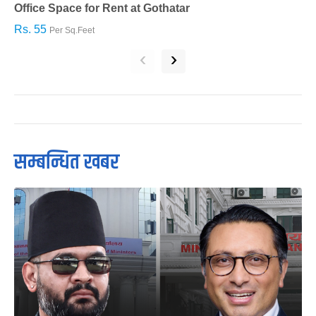
Office Space for Rent at Gothatar
H
Rs. 55
R
Per Sq.Feet
‹
›
सम्बन्धित खबर