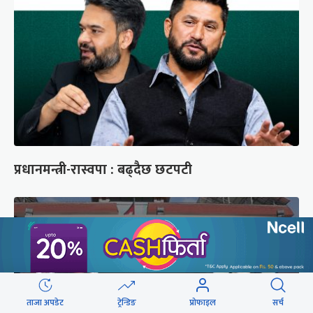
प्रधानमन्त्री-रास्वपा : बढ्दैछ छटपटी
ताजा अपडेट
ट्रेन्डिङ
प्रोफाइल
सर्च