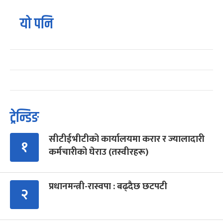
यो पनि
ट्रेन्डिङ
सीटीईभीटीको कार्यालयमा करार र ज्यालादारी
१
कर्मचारीको घेराउ (तस्वीरहरू)
प्रधानमन्त्री-रास्वपा : बढ्दैछ छटपटी
२