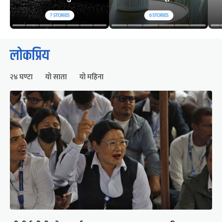
7
STORIES
6
STORIES
लोकप्रिय
२४ घण्टा
यो साता
यो महिना