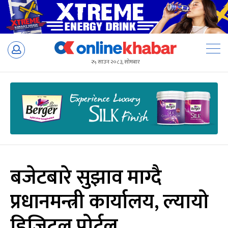
Skip
to
२५ साउन २०८३, सोमबार
content
बजेटबारे सुझाव माग्दै
प्रधानमन्त्री कार्यालय, ल्यायो
डिजिटल पोर्टल