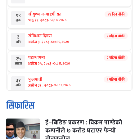
श्रीकृष्ण जन्माष्टमी व्रत
२५ दिन बाँकी
१९
-
भाद्र १९, २०८३
Sep 4, 2026
शुक्र
संविधान दिवस
१ महिना बाँकी
३
-
असोज ३, २०८३
Sep 19, 2026
शनि
घटस्थापना
२ महिना बाँकी
२५
-
असोज २५, २०८३
Oct 11, 2026
आइत
फूलपाती
२ महिना बाँकी
३१
-
असोज ३१ , २०८३
Oct 17, 2026
शनि
कार्तिक सङ्क्रान्ति
२ महिना बाँकी
१
सिफारिस
-
कार्तिक १, २०८३
Oct 18, 2026
आइत
ई–बिडिङ प्रकरण : विक्रम पाण्डेको
महानवमी
२ महिना बाँकी
३
-
कम्पनीले ७ करोड घटाएर फेर्‍यो
कार्तिक ३, २०८३
Oct 20, 2026
मंगल
बोलकबोल