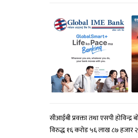
सीआईबी प्रवक्ता तथा एसपी होविन्द
विरुद्ध १६ करोड ५६ लाख ८७ हजार २ स