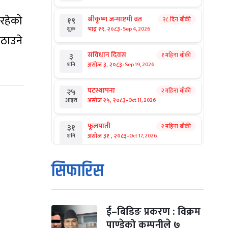
इरहेको
श्रीकृष्ण जन्माष्टमी व्रत
२८ दिन बाँकी
१९
-
भाद्र १९, २०८३
Sep 4, 2026
शुक्र
पठाउने
संविधान दिवस
१ महिना बाँकी
३
-
असोज ३, २०८३
Sep 19, 2026
शनि
घटस्थापना
२ महिना बाँकी
२५
-
असोज २५, २०८३
Oct 11, 2026
आइत
फूलपाती
२ महिना बाँकी
३१
-
असोज ३१ , २०८३
Oct 17, 2026
शनि
कार्तिक सङ्क्रान्ति
२ महिना बाँकी
१
सिफारिस
-
कार्तिक १, २०८३
Oct 18, 2026
आइत
महानवमी
२ महिना बाँकी
३
-
कार्तिक ३, २०८३
Oct 20, 2026
मंगल
ई–बिडिङ प्रकरण : विक्रम
पाण्डेको कम्पनीले ७