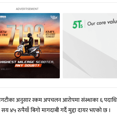
्र बोगटीका अनुसार रकम अपचलन आरोपमा संस्थाका ६ पदाध
य ४५ रुपैयाँ बिगो मागदाबी गर्दै मुद्दा दायर भएको छ ।