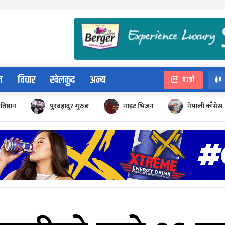
न
विचार
खेलकुद
अन्य
पात्रो
रतिष्ठान
पुरबहादुर गुरुङ
नाइट भिजन
नेपाली काँग्रेस