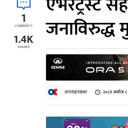
एभरट्रस्ट 
1
जनाविरुद्ध मु
COMMENTS
1.4K
SHARES
अनलाइनखबर
२०८१ असोज ८ 