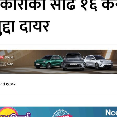
सहकारीको साढे १६
द्दा दायर
गते १८:०२