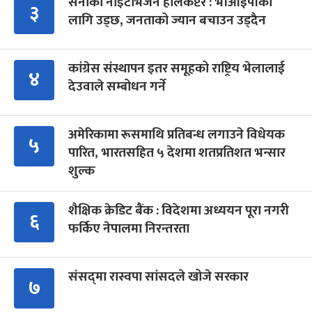
सेनाको नाइटभिजन हेलिकप्टर : भीआईपीका
३
लागि उड्छ, जनताको ज्यान बचाउन उड्दैन
कांग्रेस संस्थापन इतर समूहको राष्ट्रिय भेलालाई
४
देउवाले सम्बोधन गर्ने
अमेरिकामा रूसमाथि प्रतिबन्ध लगाउने विधेयक
५
पारित, भारतसहित ५ देशमा शतप्रतिशत भन्सार
शुल्क
शैक्षिक क्रेडिट बैंक : विदेशमा अध्ययन पूरा नगरी
६
फर्किए नेपालमा निरन्तरता
संसद्‍मा रास्वपा सांसदले खोजे सरकार
७