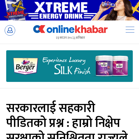
Skip
to
२३ साउन २०८३, शनिबार
content
सरकारलाई सहकारी
पीडितको प्रश्न : हाम्रो निक्षेप
सुरक्षाको सुनिश्चितता राज्यले