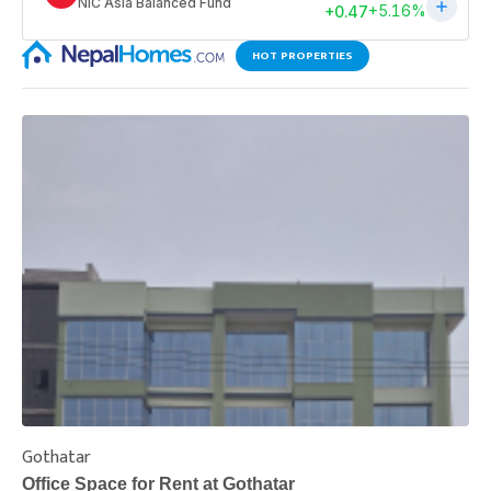
HOT PROPERTIES
Gothatar
S
Office Space for Rent at Gothatar
H