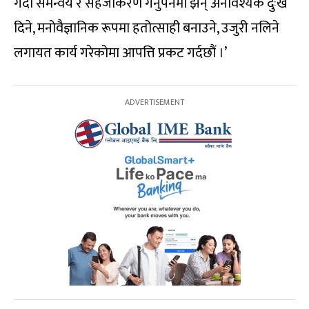
गर्दा समन्वय र सहजीकरण गर्नुपर्नेमा झन् अनावश्यक दुःख
दिने, मनोवैज्ञानिक रूपमा हतोत्साही बनाउने, उजुरी नलिने
लगायत कार्य गरेकोमा आपत्ति प्रकट गर्दछौं ।’