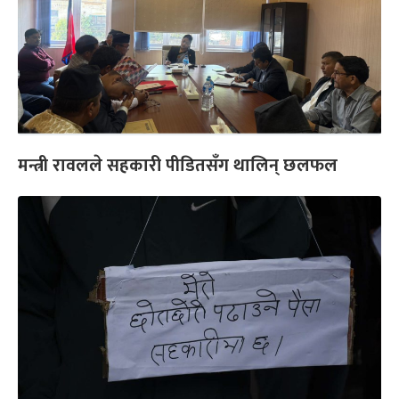
मन्त्री रावलले सहकारी पीडितसँग थालिन् छलफल