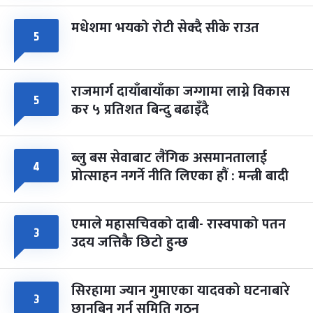
मधेशमा भयको रोटी सेक्दै सीके राउत
५
राजमार्ग दायाँबायाँका जग्गामा लाग्ने विकास
५
कर ५ प्रतिशत बिन्दु बढाइँदै
ब्लु बस सेवाबाट लैंगिक असमानतालाई
४
प्रोत्साहन नगर्ने नीति लिएका हौं : मन्त्री बादी
एमाले महासचिवको दाबी- रास्वपाको पतन
३
उदय जत्तिकै छिटो हुन्छ
सिरहामा ज्यान गुमाएका यादवको घटनाबारे
३
छानबिन गर्न समिति गठन