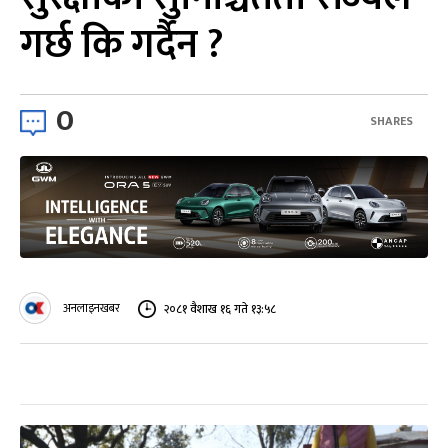
गर्छ कि गर्दैन ?
0
SHARES
अनलाइनखबर
२०८१ वैशाख १६ गते १३:५८