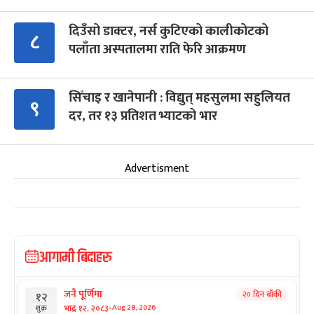
दिउँसो डाक्टर, नर्स कुटिएको कालीकोटको
८
पलाँता अस्पतालमा राति फेरि आक्रमण
सिँचाइ र खानेपानी : विद्युत् महसुलमा सहुलियत
९
दर, तर १३ प्रतिशत भ्याटको भार
Advertisment
आगामी बिदाहरु
जनै पूर्णिमा
२० दिन बाँकी
१२
-
भाद्र १२, २०८३
Aug 28, 2026
शुक्र