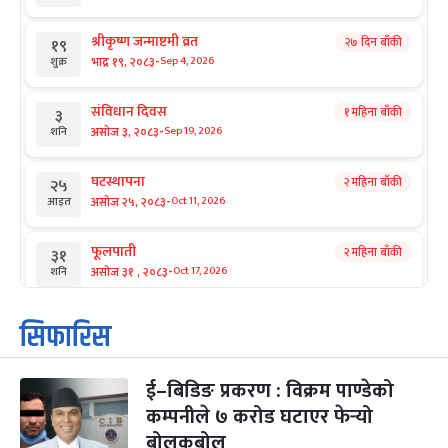
श्रीकृष्ण जन्माष्टमी व्रत
२७ दिन बाँकी
१९
-
भाद्र १९, २०८३
Sep 4, 2026
शुक्र
संविधान दिवस
१ महिना बाँकी
३
-
असोज ३, २०८३
Sep 19, 2026
शनि
घटस्थापना
२ महिना बाँकी
२५
-
असोज २५, २०८३
Oct 11, 2026
आइत
फूलपाती
२ महिना बाँकी
३१
-
असोज ३१ , २०८३
Oct 17, 2026
शनि
कार्तिक सङ्क्रान्ति
२ महिना बाँकी
१
सिफारिस
-
कार्तिक १, २०८३
Oct 18, 2026
आइत
ई–बिडिङ प्रकरण : विक्रम पाण्डेको
महानवमी
२ महिना बाँकी
३
-
कम्पनीले ७ करोड घटाएर फेर्‍यो
कार्तिक ३, २०८३
Oct 20, 2026
मंगल
बोलकबोल