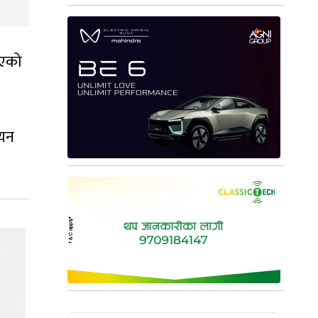
िएको
ययन