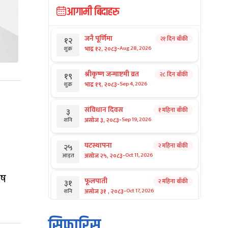
आगामी बिदाहरु
जनै पूर्णिमा
२१ दिन बाँकी
१२
-
भाद्र १२, २०८३
Aug 28, 2026
शुक्र
श्रीकृष्ण जन्माष्टमी व्रत
२८ दिन बाँकी
१९
-
भाद्र १९, २०८३
Sep 4, 2026
शुक्र
संविधान दिवस
१ महिना बाँकी
३
-
असोज ३, २०८३
Sep 19, 2026
शनि
घटस्थापना
२ महिना बाँकी
२५
-
असोज २५, २०८३
Oct 11, 2026
आइत
ेष
फूलपाती
२ महिना बाँकी
३१
-
असोज ३१ , २०८३
Oct 17, 2026
शनि
कार्तिक सङ्क्रान्ति
२ महिना बाँकी
१
सिफारिस
-
कार्तिक १, २०८३
Oct 18, 2026
आइत