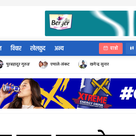
न
विचार
खेलकुद
अन्य
पात्रो
पुरबहादुर गुरुङ
एमाले-संकट
खगेन्द्र सुनार