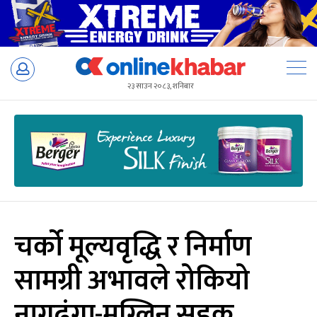
Skip
to
२३ साउन २०८३, शनिबार
content
चर्को मूल्यवृद्धि र निर्माण
सामग्री अभावले रोकियो
नागढुंगा-मुग्लिन सडक