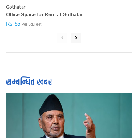
Gothatar
S
Office Space for Rent at Gothatar
H
Rs. 55
R
Per Sq.Feet
‹
›
सम्बन्धित खबर