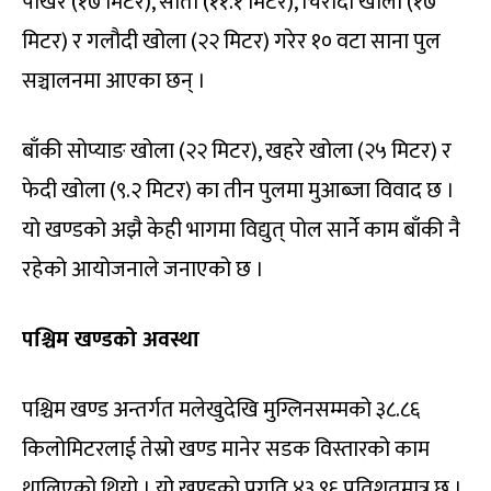
पोखरे (१७ मिटर), सोती (११.१ मिटर), चिरौदी खोला (१७
मिटर) र गलौदी खोला (२२ मिटर) गरेर १० वटा साना पुल
सञ्चालनमा आएका छन् ।
बाँकी सोप्याङ खोला (२२ मिटर), खहरे खोला (२५ मिटर) र
फेदी खोला (९.२ मिटर) का तीन पुलमा मुआब्जा विवाद छ ।
यो खण्डको अझै केही भागमा विद्युत् पोल सार्ने काम बाँकी नै
रहेको आयोजनाले जनाएको छ ।
पश्चिम खण्डको अवस्था
पश्चिम खण्ड अन्तर्गत मलेखुदेखि मुग्लिनसम्मको ३८.८६
किलोमिटरलाई तेस्रो खण्ड मानेर सडक विस्तारको काम
थालिएको थियो । यो खण्डको प्रगति ४३.९६ प्रतिशतमात्र छ ।