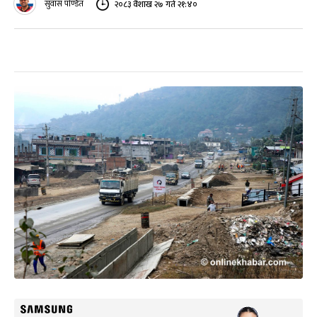
सुवास पण्डित
२०८३ वैशाख २७ गते २१:४०