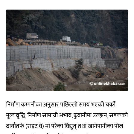
निर्माण कम्पनीका अनुसार पछिल्लो समय भएको चर्को
मूल्यवृद्धि, निर्माण सामाग्री अभाव, ढुवानीमा उल्झन, सडकको
दायाँतर्फ (राइट वे) मा परेका विद्युत् तथा खानेपानीका पोल