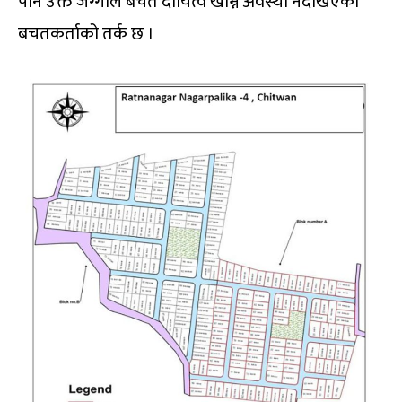
पनि उक्त जग्गाले बचत दायित्व खाम्ने अवस्था नदेखिएको
बचतकर्ताको तर्क छ ।