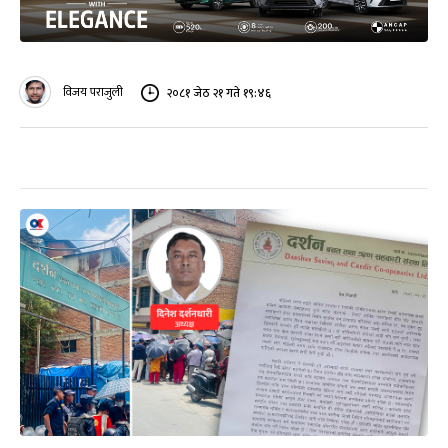
विजय पराजुली
२०८१ जेठ २१ गते १९:४६