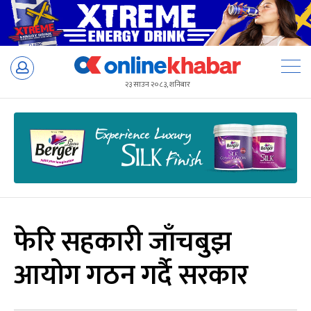
Skip
to
२३ साउन २०८३, शनिबार
content
फेरि सहकारी जाँचबुझ
आयोग गठन गर्दै सरकार