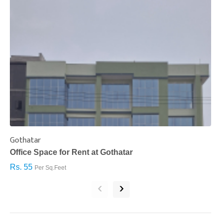
Gothatar
S
Office Space for Rent at Gothatar
H
Rs. 55
R
Per Sq.Feet
‹
›