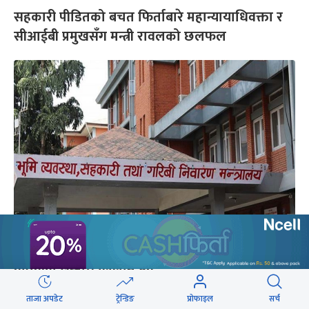
सहकारी पीडितको बचत फिर्ताबारे महान्यायाधिवक्ता र
सीआईबी प्रमुखसँग मन्त्री रावलको छलफल
समस्याग्रस्त सहकारीको ऋण तिर्न १५ दिने सूचना,
नतिर्नेको सम्पत्ति लिलाम हुने
ताजा अपडेट
ट्रेन्डिङ
प्रोफाइल
सर्च