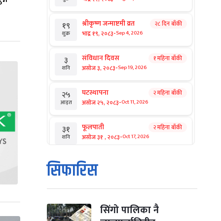
श्रीकृष्ण जन्माष्टमी व्रत
२८ दिन बाँकी
१९
-
भाद्र १९, २०८३
Sep 4, 2026
शुक्र
संविधान दिवस
१ महिना बाँकी
३
-
असोज ३, २०८३
Sep 19, 2026
शनि
घटस्थापना
२ महिना बाँकी
२५
-
असोज २५, २०८३
Oct 11, 2026
आइत
फूलपाती
२ महिना बाँकी
३१
-
असोज ३१ , २०८३
Oct 17, 2026
शनि
कार्तिक सङ्क्रान्ति
२ महिना बाँकी
१
सिफारिस
-
कार्तिक १, २०८३
Oct 18, 2026
आइत
महानवमी
२ महिना बाँकी
३
-
कार्तिक ३, २०८३
Oct 20, 2026
मंगल
सिंगो पालिका नै