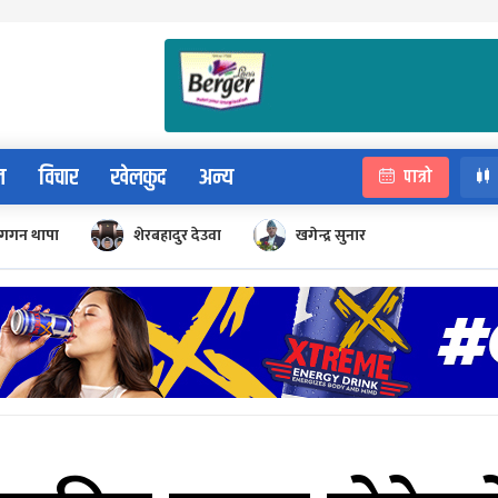
न
विचार
खेलकुद
अन्य
पात्रो
गगन थापा
शेरबहादुर देउवा
खगेन्द्र सुनार