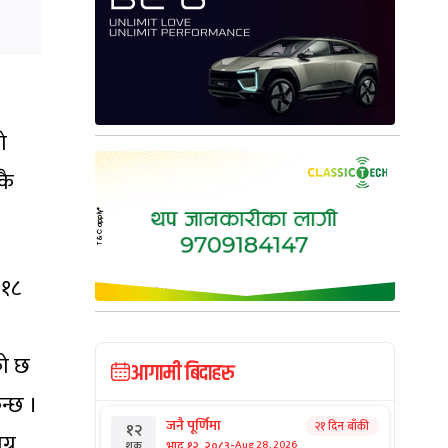
ो
कै
 १८
को छ
आगामी बिदाहरु
न्छ ।
जनै पूर्णिमा
२१ दिन बाँकी
१२
ग्न
-
भाद्र १२, २०८३
Aug 28, 2026
शुक्र