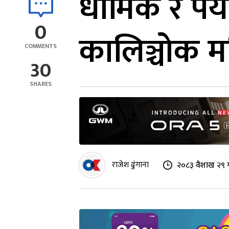
धार्मिक र पर
0
कालिञ्चोक मन
COMMENTS
30
SHARES
राजेश ढुंगाना
२०८३ वैशाख २९ 