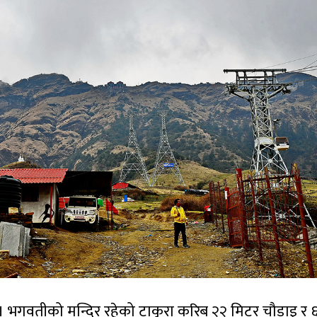
 । भगवतीको मन्दिर रहेको टाकुरा करिब २२ मिटर चौडाइ र 