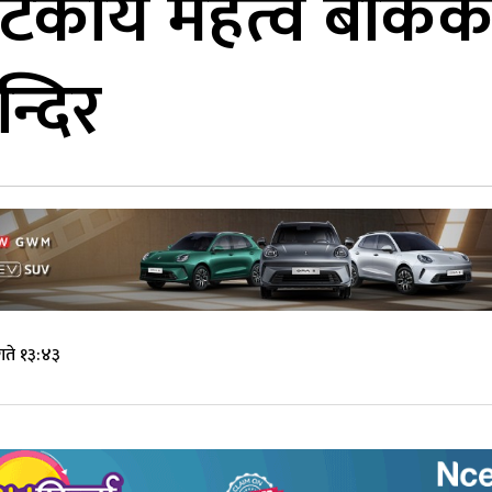
्यटकीय महत्व बोकेको 
्दिर
गते १३:४३