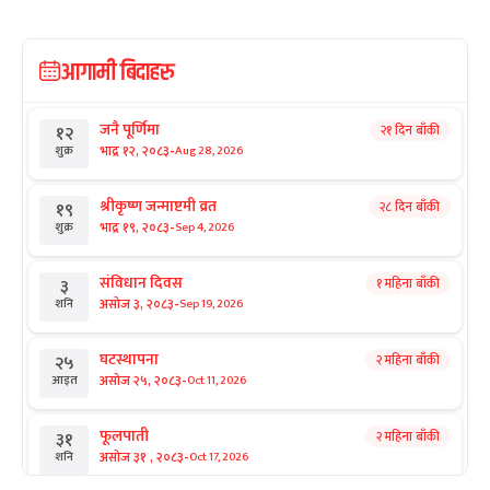
आगामी बिदाहरु
जनै पूर्णिमा
२१ दिन बाँकी
१२
-
भाद्र १२, २०८३
Aug 28, 2026
शुक्र
श्रीकृष्ण जन्माष्टमी व्रत
२८ दिन बाँकी
१९
-
भाद्र १९, २०८३
Sep 4, 2026
शुक्र
संविधान दिवस
१ महिना बाँकी
३
-
असोज ३, २०८३
Sep 19, 2026
शनि
घटस्थापना
२ महिना बाँकी
२५
-
असोज २५, २०८३
Oct 11, 2026
आइत
फूलपाती
२ महिना बाँकी
३१
-
असोज ३१ , २०८३
Oct 17, 2026
शनि