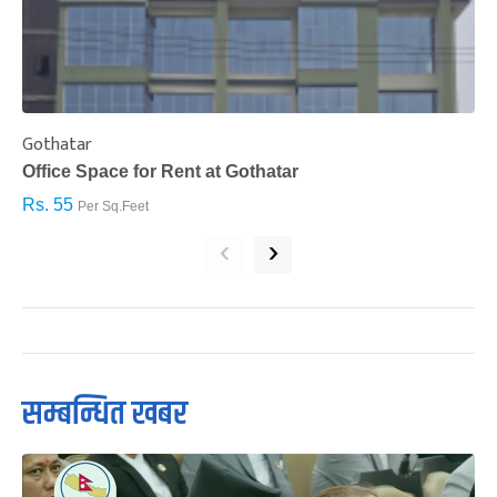
Gothatar
S
Office Space for Rent at Gothatar
H
Rs. 55
R
Per Sq.Feet
‹
›
सम्बन्धित खबर