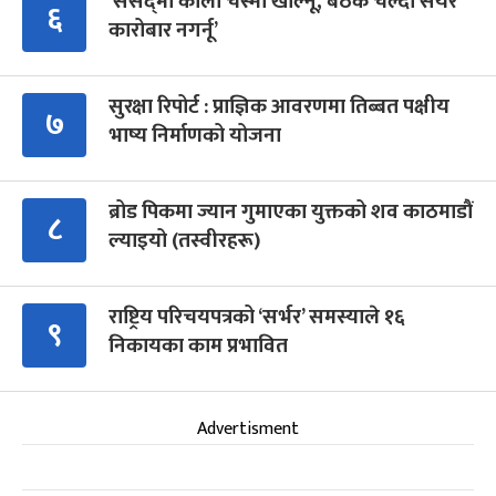
‘संसद्‍मा कालो चस्मा खोल्नू, बैठक चल्दा सेयर
६
कारोबार नगर्नू’
सुरक्षा रिपोर्ट : प्राज्ञिक आवरणमा तिब्बत पक्षीय
७
भाष्य निर्माणको योजना
ब्रोड पिकमा ज्यान गुमाएका युक्तको शव काठमाडौं
८
ल्याइयो (तस्वीरहरू)
राष्ट्रिय परिचयपत्रको ‘सर्भर’ समस्याले १६
९
निकायका काम प्रभावित
Advertisment