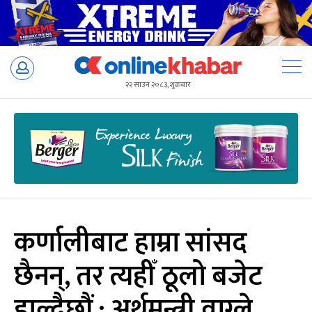
Skip
to
२२ साउन २०८३, शुक्रबार
content
कर्णालीबाट हाम्रा सांसद
छैनन्, तर त्यहीँ ठूलो बजेट
हाल्दैछौं : अर्थमन्त्री वाग्ले