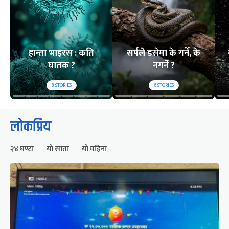
हान्ता भाइरस : कति
सर्पले डसेमा के गर्ने, के
घातक ?
नगर्ने ?
8
STORIES
6
STORIES
लोकप्रिय
२४ घण्टा
यो साता
यो महिना