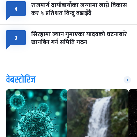
राजमार्ग दायाँबायाँका जग्गामा लाग्ने विकास
४
कर ५ प्रतिशत बिन्दु बढाइँदै
सिरहामा ज्यान गुमाएका यादवको घटनाबारे
३
छानबिन गर्न समिति गठन
वेबस्टोरिज