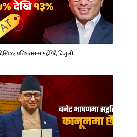
देखि १३ प्रतिशतसम्म महँगिदै बिजुली