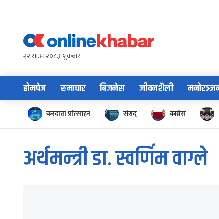
Skip
to
content
२२ साउन २०८३, शुक्रबार
होमपेज
समाचार
बिजनेस
जीवनशैली
मनोरञ्ज
करदाता प्रोत्साहन
संसद्
काँग्रेस
अर्थमन्त्री डा. स्वर्णिम वाग्ले