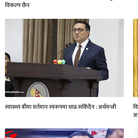
विकल्प छैन
स्वास्थ्य बीमा वर्तमान स्वरूपमा धान्न सकिँदैन : अर्थमन्त्री
वि
अर