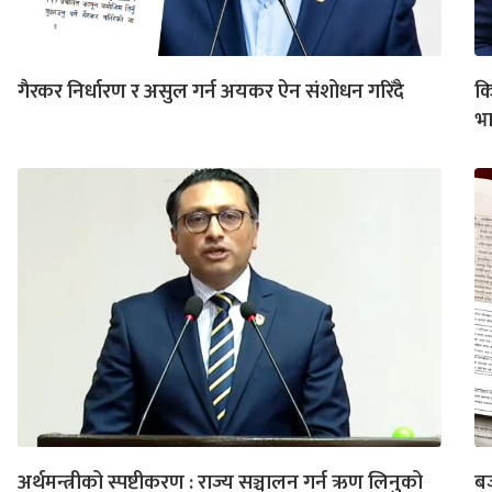
गैरकर निर्धारण र असुल गर्न अयकर ऐन संशोधन गरिँदै
कि
भ
अर्थमन्त्रीको स्पष्टीकरण : राज्य सञ्चालन गर्न ऋण लिनुको
ब