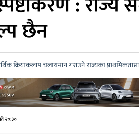
 स्पष्टीकरण : राज्य
्प छैन
 आर्थिक क्रियाकलाप चलायमान गराउने राज्यका प्राथमिकता
ते २०:३०