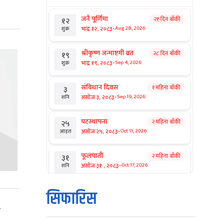
जनै पूर्णिमा
२१ दिन बाँकी
१२
-
भाद्र १२, २०८३
Aug 28, 2026
शुक्र
श्रीकृष्ण जन्माष्टमी व्रत
२८ दिन बाँकी
१९
-
भाद्र १९, २०८३
Sep 4, 2026
शुक्र
संविधान दिवस
१ महिना बाँकी
३
-
असोज ३, २०८३
Sep 19, 2026
शनि
घटस्थापना
२ महिना बाँकी
२५
-
असोज २५, २०८३
Oct 11, 2026
आइत
फूलपाती
२ महिना बाँकी
३१
-
असोज ३१ , २०८३
Oct 17, 2026
शनि
कार्तिक सङ्क्रान्ति
२ महिना बाँकी
१
सिफारिस
-
कार्तिक १, २०८३
Oct 18, 2026
आइत
ो