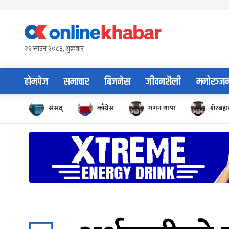
Skip
to
content
२२ साउन २०८३, शुक्रबार
होमपेज
समाचार
बिजनेस
जीवनशैली
मनोरञ्ज
संसद्
काँग्रेस
गगन थापा
शेरबहाद