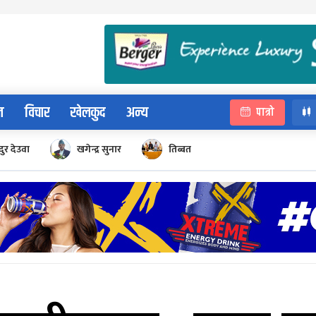
न
विचार
खेलकुद
अन्य
पात्रो
ुर देउवा
खगेन्द्र सुनार
तिब्बत