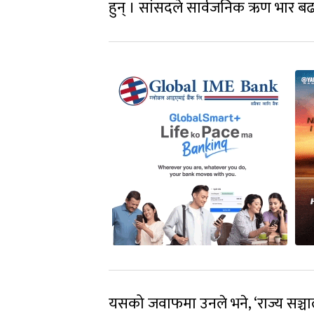
हुन् । सांसदले सार्वजनिक ऋण भार बढाइ
यसको जवाफमा उनले भने, ‘राज्य सञ्च