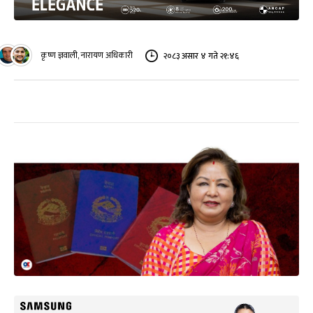
कृष्ण ज्ञवाली, नारायण अधिकारी
२०८३ असार ४ गते २१:४६