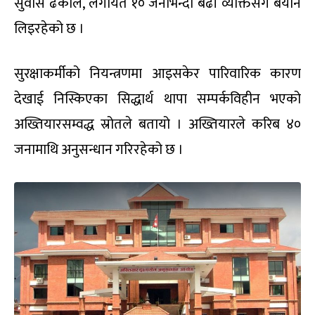
सुवास ढकाल, लगायत १० जनाभन्दा बढी व्यक्तिसँग बयान
लिइरहेको छ ।
सुरक्षाकर्मीको नियन्त्रणमा आइसकेर पारिवारिक कारण
देखाई निस्किएका सिद्धार्थ थापा सम्पर्कविहीन भएको
अख्तियारसम्वद्ध स्रोतले बतायो । अख्तियारले करिब ४०
जनामाथि अनुसन्धान गरिरहेको छ ।