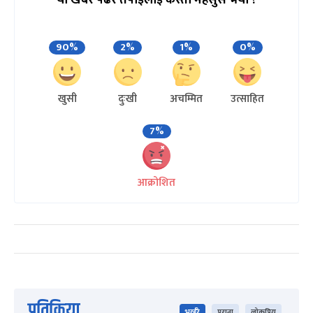
यो खबर पढेर तपाईलाई कस्तो महसुस भयो ?
90%
2%
1%
0%
खुसी
दुःखी
अचम्मित
उत्साहित
7%
आक्रोशित
प्रतिक्रिया
भर्खरै
पुराना
लोकप्रिय