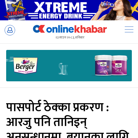
Skip
to
२३ साउन २०८३, शनिबार
content
पासपोर्ट ठेक्का प्रकरण :
आरजु पनि तानिइन्
अनुसन्धानमा, बयानका लागि