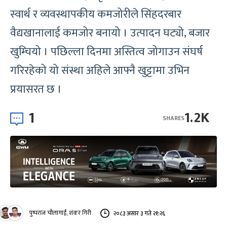
स्वार्थ र व्यवस्थापकीय कमजोरीले सिंहदरबार
वैद्यखानालाई कमजोर बनायो । उत्पादन घट्यो, बजार
खुम्चियो । पछिल्ला दिनमा अस्तित्व जोगाउन संघर्ष
गरिरहेको यो संस्था अहिले आफ्नै खुट्टामा उभिन
प्रयासरत छ ।
1
1.2K
SHARES
पुष्पराज चौलागाईं, शंकर गिरी
२०८३ असार ३ गते २१:२६