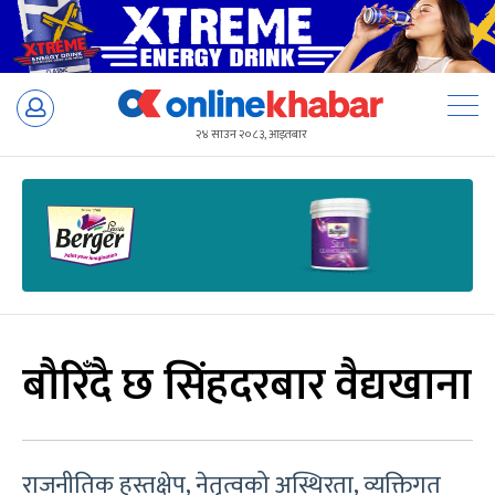
Skip
to
२४ साउन २०८३, आइतबार
content
बौरिँदै छ सिंहदरबार वैद्यखाना
राजनीतिक हस्तक्षेप, नेतृत्वको अस्थिरता, व्यक्तिगत