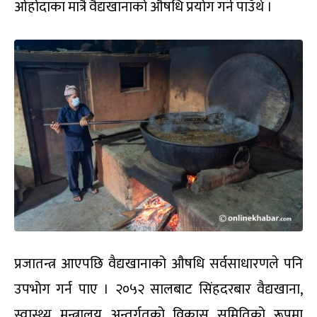
ओहोदाका मात्रै वैद्यखानाको औषधि प्रयोग गर्न पाउँथे ।
प्रजातन्त्र आएपछि वैद्यखानाको औषधि सर्वसाधारणले पनि
उपभोग गर्न पाए । २०५२ सालबाट सिंहदरबार वैद्यखाना,
स्वास्थ्य मन्त्रालय अन्तर्गतको विकास समितिको रूपमा