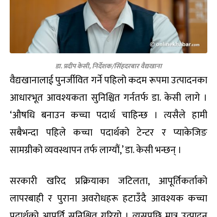
डा. प्रदीप केसी, निर्देशक/सिंहदरबार वैद्यखाना
वैद्यखानालाई पुनर्जीवित गर्ने पहिलो कदम रूपमा उत्पादनका
आधारभूत आवश्यकता सुनिश्चित गर्नतर्फ डा. केसी लागे ।
‘औषधि बनाउन कच्चा पदार्थ चाहिन्छ । त्यसैले हामी
सबैभन्दा पहिले कच्चा पदार्थको टेन्टर र प्याकेजिङ
सामग्रीको व्यवस्थापन तर्फ लाग्यौं,’ डा. केसी भन्छन् ।
सरकारी खरिद प्रक्रियाका जटिलता, आपूर्तिकर्ताको
लापरबाही र पुराना अवरोधहरू हटाउँदै आवश्यक कच्चा
पदार्थको आपूर्ति सुनिश्चित गरियो । त्यसपछि मात्र उत्पादन