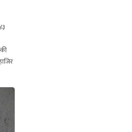
४३
िकी
 हाजिर