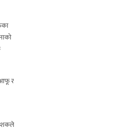
रुका
ानाको
क
 आफू र
देशकले