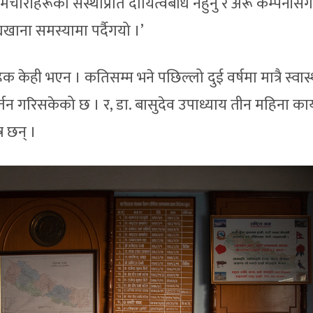
र्मचारीहरूको संस्थाप्रति दायित्वबोध नहुनु र अरू कम्पनीसँग
द्यखाना समस्यामा पर्दैगयो ।’
 केही भएन । कतिसम्म भने पछिल्लो दुई वर्षमा मात्रै स्वास्
र्तन गरिसकेको छ । र, डा. बासुदेव उपाध्याय तीन महिना कार
्र छन् ।