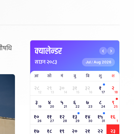
 औषधि
क्यालेन्डर
साउन २०८३
Jul
Aug 2026
/
आ
सो
मं
बु
बि
शु
श
२८
२९
३०
३१
३२
१
२
12
13
14
15
16
17
18
३
४
५
६
७
८
९
19
20
21
22
23
24
25
१०
११
१२
१३
१४
१५
१६
26
27
28
29
30
31
1
१७
१८
१९
२०
२१
२२
२३