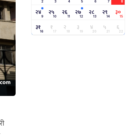
2
3
4
5
6
7
8
२४
२५
२६
२७
२८
२९
३०
9
10
11
12
13
14
15
३१
१
२
३
४
५
६
16
17
18
19
20
21
22
री
क