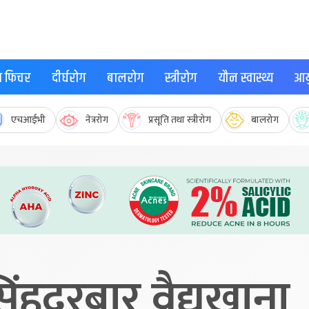
्थ फिचर
दीर्घरोग
बालरोग
स्त्रीरोग
यौन स्वास्थ्य
आयु
एचआईभी
नेत्ररोग
प्रसूति तथा स्त्रीरोग
बालरोग
ंहदरबार वैद्यखाना