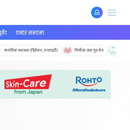
र्वेद
डाक्टर नभएमा
मानसिक स्वास्थ्य (डिप्रेसन, एन्जाइटी)
मिर्गौला तथा मुत्र रोग
मुख तथ