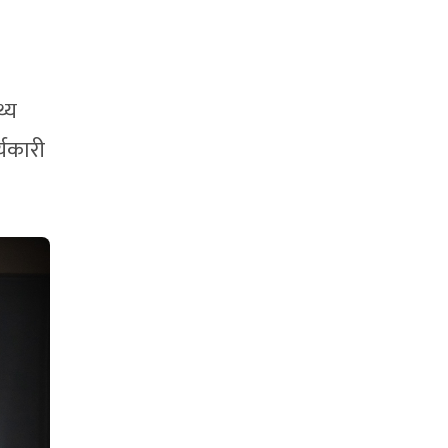
थ्य
्यकारी