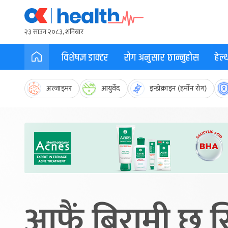
२३ साउन २०८३, शनिबार
विशेषज्ञ डाक्टर
रोग अनुसार छान्नुहोस
हेल
अल्जाइमर
आयुर्वेद
इन्डोक्राइन (हर्मोन रोग)
आफैं बिरामी छ सि