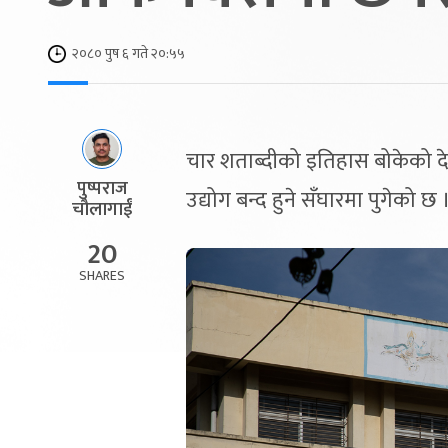
२०८० पुष ६ गते २०:५५
चार शताब्दीको इतिहास बोकेको दे
पुष्पराज
उद्योग बन्द हुने सँघारमा पुगेको छ 
चौलागाईं
20
SHARES