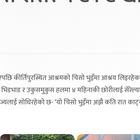
छि कीर्तिपुरस्थित आश्रमको चिसो भुइँमा आश्रय लिइरहेक
 । भिडभाड र उकुसमुकुस हलमा ४ महिनाकी छोरीलाई सेरेल्
ज्यलाई सोधिरहेको छ- ‘यो चिसो भुइँमा अझै कति रात काट्नुप