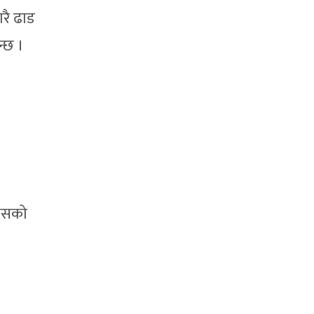
रै ढाड
न्छ ।
यासको
।