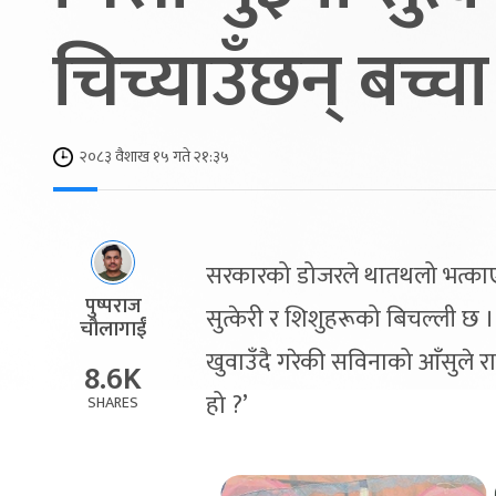
चिच्याउँछन् बच्चा
२०८३ वैशाख १५ गते २१:३५
सरकारको डोजरले थातथलो भत्काएप
पुष्पराज
सुत्केरी र शिशुहरूको बिचल्ली छ
चौलागाईं
खुवाउँदै गरेकी सविनाको आँसुले रा
8.6K
हो ?’
SHARES