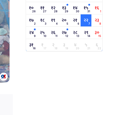
१०
११
१२
१३
१४
१५
१६
26
27
28
29
30
31
1
१७
१८
१९
२०
२१
२२
२३
2
3
4
5
6
7
8
२४
२५
२६
२७
२८
२९
३०
9
10
11
12
13
14
15
३१
१
२
३
४
५
६
16
17
18
19
20
21
22