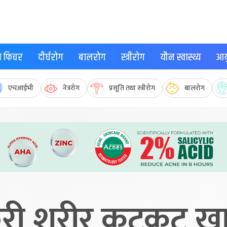
्थ फिचर
दीर्घरोग
बालरोग
स्त्रीरोग
यौन स्वास्थ्य
आयु
एचआईभी
नेत्ररोग
प्रसूति तथा स्त्रीरोग
बालरोग
्केरी शरीर कटकट ख