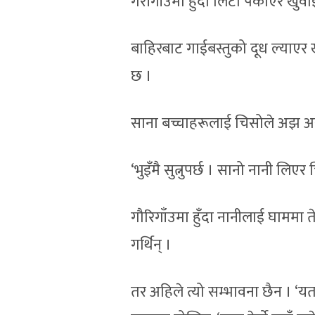
गैरीगाँउमा हुँदा लिटो पकाएर खुवा
बाहिरबाट गाईबस्तुको दूध ल्या
छ ।
साना बच्चाहरूलाई चिसोले अझ असर
‘भुइँमै सुत्नुपर्छ । सानो नानी लि
गौरिगाँउमा हुँदा नानीलाई घाममा 
गर्थिन् ।
तर अहिले त्यो सम्भावना छैन । ‘