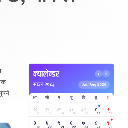
ा
क्यालेन्डर
याक
साउन २०८३
Jul
Aug 2026
/
र्ने
आ
सो
मं
बु
बि
शु
श
२८
२९
३०
३१
३२
१
२
12
13
14
15
16
17
18
३
४
५
६
७
८
९
19
20
21
22
23
24
25