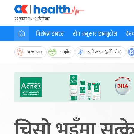
२१ साउन २०८३, बिहीबार
विशेषज्ञ डाक्टर
रोग अनुसार छान्नुहोस
हेल
अल्जाइमर
आयुर्वेद
इन्डोक्राइन (हर्मोन रोग)
चिसो भुइँमा सुत