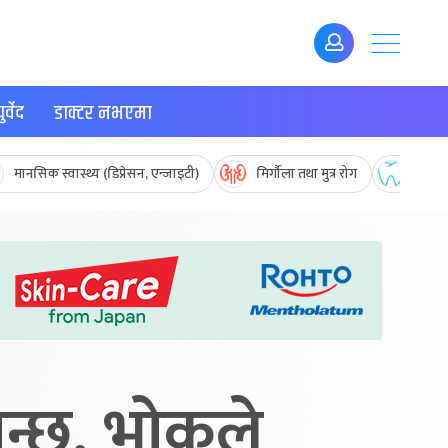
र्वेद
डाक्टर नभएमा
मानसिक स्वास्थ्य (डिप्रेसन, एन्जाइटी)
मिर्गौला तथा मुत्र रोग
मुख तथ
ान्छ, भोकले