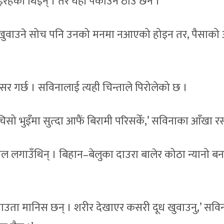
इरहेकी थिइन् । तर यहाँ पकाउने ठाउँ छैन ।
एर खुवाउने सोच पनि उनको मनमा नआएको होइन तर, पैसाको
 गर्छ । सविनालाई त्यही चिन्ताले पिरोलेको छ ।
एर चिसो भुइँमा सुत्दा आफैं बिरामी परिसकेँ,’ सविनाका आँखा र
तेल लगाउँथिन् । बिहान–बेलुका दाउरा बालेर कोठा न्यानो बन
यताउता मानिस छन् । शरीर देखाएर कसरी दूध खुवाउनु,’ सवि