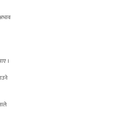
 अभाव
साए ।
ाउने
नाले